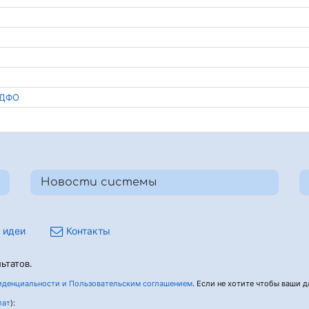
о ДФО
Новости системы
 идеи
Контакты
ьтатов.
денциальности и Пользовательским соглашением
. Если не хотите чтобы ваши да
лат
):