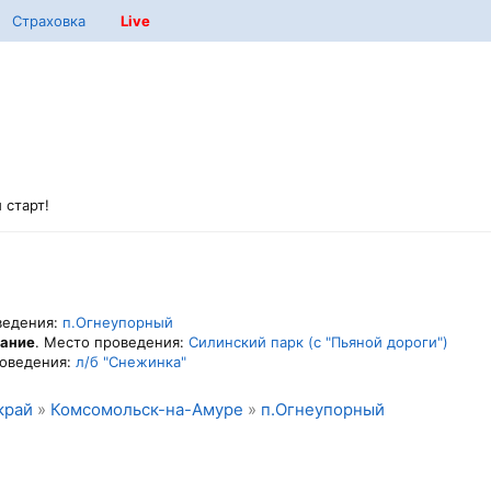
Страховка
Live
 старт!
ведения:
п.Огнеупорный
вание
. Место проведения:
Силинский парк (с "Пьяной дороги")
роведения:
л/б "Снежинка"
край
»
Комсомольск-на-Амуре
»
п.Огнеупорный