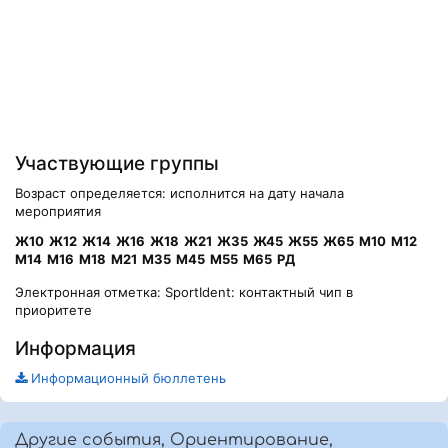
Участвующие группы
Возраст определяется: исполнится на дату начала
мероприятия
Ж10
Ж12
Ж14
Ж16
Ж18
Ж21
Ж35
Ж45
Ж55
Ж65
М10
М12
М14
М16
М18
М21
М35
М45
М55
М65
РД
Электронная отметка: SportIdent: контактный чип в
приоритете
Информация
Информационный бюллетень
Другие события, Ориентирование,