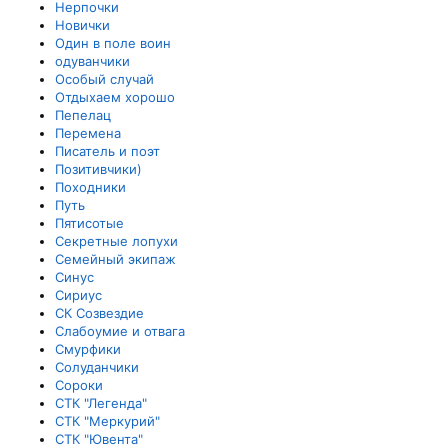
Нерпочки
Новички
Один в поле воин
одуванчики
Особый случай
Отдыхаем хорошо
Пепелац
Перемена
Писатель и поэт
Позитивчики)
Походники
Путь
Пятисотые
Секретные лопухи
Семейный экипаж
Синус
Сириус
СК Созвездие
Слабоумие и отвага
Смурфики
Солуданчики
Сороки
СТК "Легенда"
СТК "Меркурий"
СТК "Ювента"