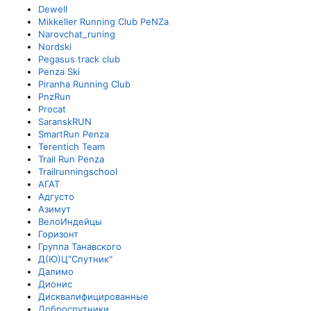
Dewell
Mikkeller Running Club PeNZa
Narovchat_runing
Nordski
Pegasus track club
Penza Ski
Piranha Running Club
PnzRun
Procat
SaranskRUN
SmartRun Penza
Terentich Team
Trail Run Penza
Trailrunningschool
АГАТ
Адгусто
Азимут
ВелоИндейцы
Горизонт
Группа Танавского
Д(Ю)Ц"Спутник"
Далимо
Дионис
Дисквалифицированные
Доброспутники