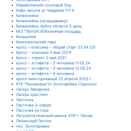
Измайловский сосновый бор
Кафе лесное ул Чаадаева 111 б
Кичкелейка
Кичкилейка (на муравьвку)
Кичкилейка, Кубок области 2 день
ККЗ "ПЕНЗА"/Юбилейная площадь
Колышлей
Комсомольский парк
кросс – классика – общий старт 23.04.23г
Кросс – классика 3 мая 2021г
Кросс – спринт 2 мая 2021
кросс – эстафета – 2 человека 11.05.24
кросс – эстафета – 3 человека 12.05.24
кросс – эстафета – 4 человека
кросс–многодневный 22 апреля 2023 г
КТК "Лукоморье"/п.Золотарёвка (Сурское)
лагерь Звёздочка
Лагерь кристалл
Ласточка
Ласточка (у озера)
Ласточка на горе
Легкоатлетический манеж УОР г. Пензы
Ленинский Лесхоз
лес. Золотаревка