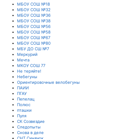
МБОУ СОШ №18
МБОУ СОШ №32
МБОУ СОШ №36
МБОУ СОШ №38
МБОУ СОШ №56
МБОУ СОШ №58
МБОУ СОШ №67
МБОУ СОШ №80
МБУ ДО СШ №7
Меркурий
Мечта
МКОУ СОШ 77
Не теряйте!
Небегуны
Ориентировочные велобегуны
ПАИИ
ПГАУ
Пепелац
Полюс
пташки
Пуля
СК Созвездие
Следопыты
Снова в деле
СНТ Синячок