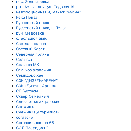
пос. Золотаревка
р-п. Колышлей, ул. Садовая 19
Революционная 9, манеж "Рубин"
Река Пенза
Русеевский пляж
Русеевский пляж, г. Пенза
руч. Медоевка
с. Большой вьяс
Светлая поляна
Светлый берег
Северная поляна
Селикса
Селикса МК
Сельхоз академия
Семидорожье
СЗК "ДИЗЕЛЬ-АРЕНА"
СЗК «Дизель-Арена»
СК Буртасы
Сквер Семейный
Слева от семидорожья
Снежинка
Снежинка(у турников)
согласие
Согласие, школа 66
СОЛ "Меридиан"