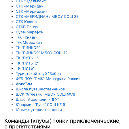
СТК "Эдельвейс"
СТК «Мерида»
СТК «Меридиан»
СТК «МЕРИДИАН» МБОУ СОШ 38
СТК Ювента
СТКП Пенза
Сура-Марафон
Т/К «Князь»
Т/К Меридиан
ТК "ЛИНКОР"
ТК "ЛИНКОР" МБОУ СОШ 12
ТК "ПУТЬ-1"
ТК "ПУТЬ-2"
ТК "ПУТЬ"
Туристский клуб "Зебра"
ФГБ ПОУ "ПМК" Минздрава России
ФоксТим
Школа путешественников
ШСК "Атлетик" МБОУ СОШ №78
Штаб "Адреналин-ПГУ"
Юнармия "Русь" СОШ №19
Юные путешественники
Команды (клубы) Гонки приключенческие;
с препятствиями