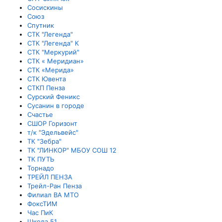
Сосискины
Союз
Спутник
СТК "Легенда"
СТК "Легенда" К
СТК "Меркурий"
СТК « Меридиан»
СТК «Мерида»
СТК Ювента
СТКП Пенза
Сурский Феникс
Сусанин в городе
Счастье
СШОР Горизонт
т/к "Эдельвейс"
ТК "Зебра"
ТК "ЛИНКОР" МБОУ СОШ 12
ТК ПУТЬ
Торнадо
ТРЕЙЛ ПЕНЗА
Трейл-Ран Пенза
Филиал ВА МТО
ФоксТИМ
Час ПиК
Школа 51