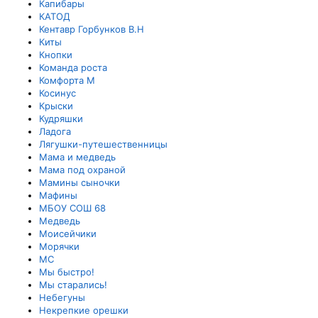
Капибары
КАТОД
Кентавр Горбунков В.Н
Киты
Кнопки
Команда роста
Комфорта М
Косинус
Крыски
Кудряшки
Ладога
Лягушки-путешественницы
Мама и медведь
Мама под охраной
Мамины сыночки
Мафины
МБОУ СОШ 68
Медведь
Моисейчики
Морячки
МС
Мы быстро!
Мы старались!
Небегуны
Некрепкие орешки