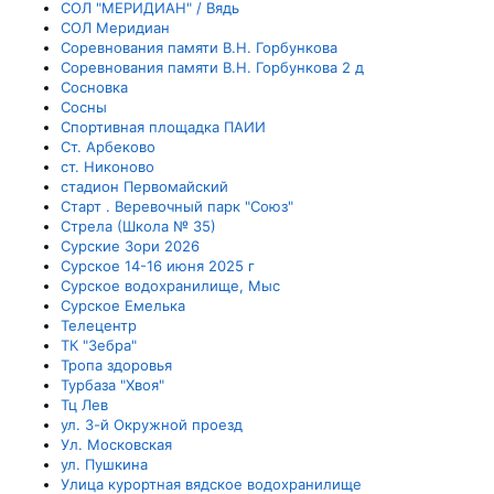
СОЛ "МЕРИДИАН" / Вядь
СОЛ Меридиан
Соревнования памяти В.Н. Горбункова
Соревнования памяти В.Н. Горбункова 2 д
Сосновка
Сосны
Спортивная площадка ПАИИ
Ст. Арбеково
ст. Никоново
стадион Первомайский
Старт . Веревочный парк "Союз"
Стрела (Школа № 35)
Сурские Зори 2026
Сурское 14-16 июня 2025 г
Сурское водохранилище, Мыс
Сурское Емелька
Телецентр
ТК "Зебра"
Тропа здоровья
Турбаза "Хвоя"
Тц Лев
ул. 3-й Окружной проезд
Ул. Московская
ул. Пушкина
Улица курортная вядское водохранилище