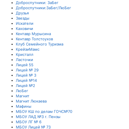
Доброспутники: ЗаБег
Доброспутники:ЗаБег/ЛюБег
Друзья
Звезды
Искатели
Каховичи
Кентавр Мурысина
Кентавр Толстоухов
Клуб Семейного Туризма
КрейзиМамс
Кристалл
Ласточки
Лицей 55
Лицей № 29
Лицей № 3
Лицей №14
Лицей №2
ЛюБег
Магнит
Магнит Люкаева
Мафины
МБОУ КШ по делам ГОЧС№70
МБОУ ЛАД №3 г. Пензы
МБОУ ЛГ № 6
МБОУ Лицей № 73