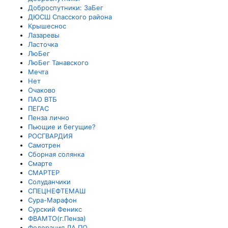
Доброспутники: ЗаБег
ДЮСШ Спасского района
Крышеснос
Лазаревы
Ласточка
ЛюБег
ЛюБег Танавского
Мечта
Нет
Очаково
ПАО ВТБ
ПЕГАС
Пенза лично
Пьющие и бегущие?
РОСГВАРДИЯ
Самотрен
Сборная солянка
Смарте
СМАРТЕР
Солуданчики
СПЕЦНЕФТЕМАШ
Сура-Марафон
Сурский Феникс
ФВАМТО(г.Пенза)
Федерация ЛА ПО