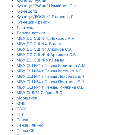
Кузнецк "Рубин"
Кузнецк "Рубин" Измайлов П.Н
Кузнецк 12
Кузнецк ДЮСШ-2 Голосова Л
Кузнецкий район
Ласточка
Ловкие котики
МБУ ДО СШ N 4, Лекарев А.Н
МБУ ДО СШ N4, Вольф
МБУ ДО СШ N4,Сизиков С.А
МБУ ДО СШ № 4 Архишин О.В
МБУ ДО СШ №4 г.Пензы
МБУ СШ №4 г.Пензы Калинина А.М
МБУ СШ №4 г.Пензы Косенко А.Г
МБУ СШ №4 г.Пензы Лекарева Е.Н
МБУ СШ №4 г.Пензы Портнова Е.Н
МБУ СШ №4 г.Пензы, Инякина О.Б
МБУ СШ№4 Сабаев В.С
Моршанск
МЧС
ПГАУ
ПГУ
Пенза
Пенза , лично
Пенза СШ