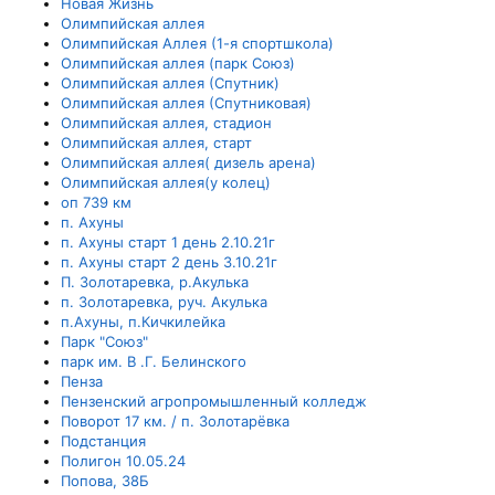
Новая Жизнь
Олимпийская аллея
Олимпийская Аллея (1-я спортшкола)
Олимпийская аллея (парк Союз)
Олимпийская аллея (Спутник)
Олимпийская аллея (Спутниковая)
Олимпийская аллея, стадион
Олимпийская аллея, старт
Олимпийская аллея( дизель арена)
Олимпийская аллея(у колец)
оп 739 км
п. Ахуны
п. Ахуны старт 1 день 2.10.21г
п. Ахуны старт 2 день 3.10.21г
П. Золотаревка, р.Акулька
п. Золотаревка, руч. Акулька
п.Ахуны, п.Кичкилейка
Парк "Союз"
парк им. В .Г. Белинского
Пенза
Пензенский агропромышленный колледж
Поворот 17 км. / п. Золотарёвка
Подстанция
Полигон 10.05.24
Попова, 38Б