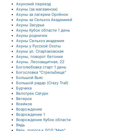
Ахунский переезд
Ахуны (за магазином)
Ахуны за лагерем Орлёнок
Ахуны за Сельхоз Академией
Ахуны Засурье
Ахуны Кубок области 1 день
Ахуны родничок
Ахуны Сельхоз академия
Ахуны у Русской Охоты
Ахуны ул. Спартаковская
Ахуны, поворот бетонки
Ахуны. Лесозащитная, 22
Боголюбовка старт 1 день
Богословка "Стрельбище"
Большой Вьяс
Большой радар (Crazy Trail)
Бурчиха
Велотрек Сатурн
Ветерок
Воейков
Возрождение
Возрождение 1
Возрождение Кубок области
Вядь
Вядь, дорога к ДОЛ "Мир"