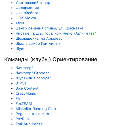
Учительский сквер
Филармония
Фок айсберг
ФОК Мечта
Хвоя
Центр лечения спины, ул. Красная74
Чистые Пруды, гост. комплекс «Арт-Пенза"
Шемышейка, на Армиево
Школа самбо Гритчиных
Шуист
Команды (клубы) Ориентирование
"Кентавр"
"Кентавр" Строева
"Сусанин в городе"
01РС1
Bike Content
CrazyMams
Fly
FoxTEAM
Mikkeller Ranning Club
Pegasus track club
PnzRun
Trail Run Penza