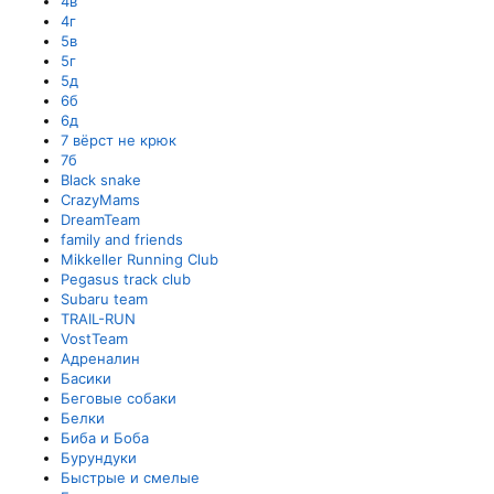
4в
4г
5в
5г
5д
6б
6д
7 вёрст не крюк
7б
Black snake
CrazyMams
DreamTeam
family and friends
Mikkeller Running Club
Pegasus track club
Subaru team
TRAIL-RUN
VostTeam
Адреналин
Басики
Беговые собаки
Белки
Биба и Боба
Бурундуки
Быстрые и смелые