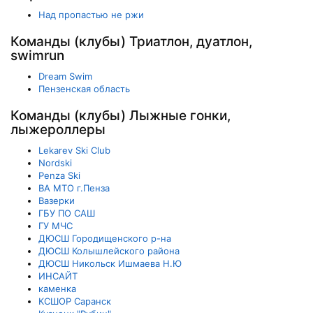
Над пропастью не ржи
Команды (клубы) Триатлон, дуатлон,
swimrun
Dream Swim
Пензенская область
Команды (клубы) Лыжные гонки,
лыжероллеры
Lekarev Ski Club
Nordski
Penza Ski
ВА МТО г.Пенза
Вазерки
ГБУ ПО САШ
ГУ МЧС
ДЮСШ Городищенского р-на
ДЮСШ Колышлейского района
ДЮСШ Никольск Ишмаева Н.Ю
ИНСАЙТ
каменка
КСШОР Саранск