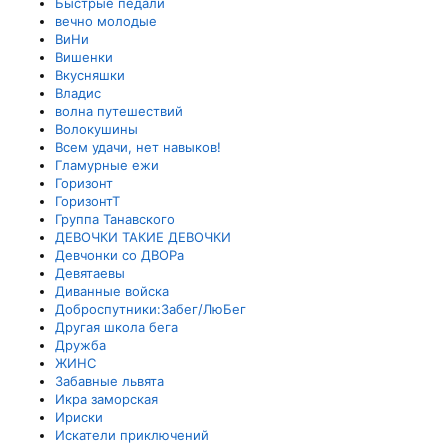
Быстрые педали
вечно молодые
ВиНи
Вишенки
Вкусняшки
Владис
волна путешествий
Волокушины
Всем удачи, нет навыков!
Гламурные ежи
Горизонт
ГоризонтТ
Группа Танавского
ДЕВОЧКИ ТАКИЕ ДЕВОЧКИ
Девчонки со ДВОРа
Девятаевы
Диванные войска
Доброспутники:Забег/ЛюБег
Другая школа бега
Дружба
ЖИНС
Забавные львята
Икра заморская
Ириски
Искатели приключений