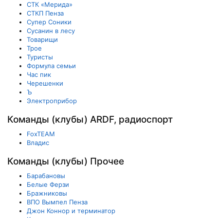
СТК «Мерида»
СТКП Пенза
Супер Соники
Сусанин в лесу
Товарищи
Трое
Туристы
Формула семьи
Час пик
Черешенки
Ъ
Электроприбор
Команды (клубы) ARDF, радиоспорт
FoxTEAM
Владис
Команды (клубы) Прочее
Барабановы
Белые Ферзи
Бражниковы
ВПО Вымпел Пенза
Джон Коннор и терминатор