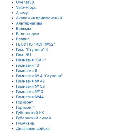
Uventa58
Velo-Hippo
Азимут
Академия приключений
Альтернатива
Ведьмы
Велотандем
Владис
ГБОУ ПО "ИСЛ №52"
Гим. "Ступени" 4
Гим. №1
Гимназия "САН"
гимназия 13
Гимназия 6
Гимназия № 4 "Ступени"
Гимназия № 42
Гимназия № 53
Гимназия №13
Гимназия №44
Горизонт
ГоризонтТ
Губернский КК
Губернский лицей
ГумАктив
Диванные войска