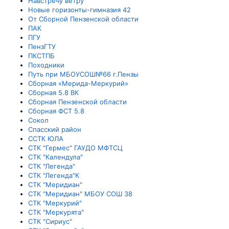
Навстречу ветру
Новые горизонты-гимназия 42
От Сборной Пензенской области
ПАК
ПГУ
ПензГТУ
ПКСТПБ
Походники
Путь при МБОУСОШ№66 г.Пензы
Сборная «Мерида-Меркурий»
Сборная 5.8 ВК
Сборная Пензенской области
Сборная ФСТ 5.8
Сокол
Спасский район
ССТК ЮЛА
СТК "Гермес" ГАУДО МФТСЦ
СТК "Календула"
СТК "Легенда"
СТК "Легенда"К
СТК "Меридиан"
СТК "Меридиан" МБОУ СОШ 38
СТК "Меркурий"
СТК "Меркурята"
СТК "Сириус"