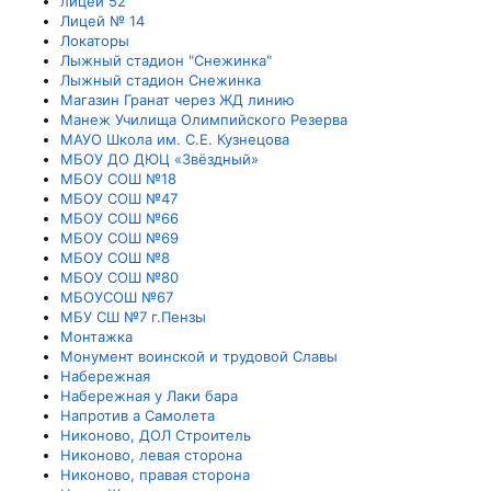
лицей 52
Лицей № 14
Локаторы
Лыжный стадион "Снежинка"
Лыжный стадион Снежинка
Магазин Гранат через ЖД линию
Манеж Училища Олимпийского Резерва
МАУО Школа им. С.Е. Кузнецова
МБОУ ДО ДЮЦ «Звёздный»
МБОУ СОШ №18
МБОУ СОШ №47
МБОУ СОШ №66
МБОУ СОШ №69
МБОУ СОШ №8
МБОУ СОШ №80
МБОУСОШ №67
МБУ СШ №7 г.Пензы
Монтажка
Монумент воинской и трудовой Славы
Набережная
Набережная у Лаки бара
Напротив а Самолета
Никоново, ДОЛ Строитель
Никоново, левая сторона
Никоново, правая сторона