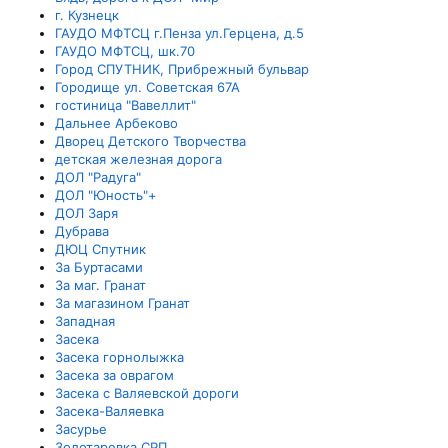
г. Кузнецк
ГАУДО МФТСЦ г.Пенза ул.Герцена, д.5
ГАУДО МФТСЦ, шк.70
Город СПУТНИК, Прибрежный бульвар
Городище ул. Советская 67А
гостиница "Вавеллит"
Дальнее Арбеково
Дворец Детского Творчества
детская железная дорога
ДОЛ "Радуга"
ДОЛ "Юность"+
ДОЛ Заря
Дубрава
ДЮЦ Спутник
За Буртасами
За маг. Гранат
За магазином Гранат
Западная
Засека
Засека горнолыжка
Засека за оврагом
Засека с Валяевской дороги
Засека-Валяевка
Засурье
Золотаревка СРП