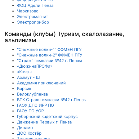
ФОЦ Адели Пенза
Черкизово
Электромагнит
Электроприбор
Команды (клубы) Туризм, скалолазание,
альпинизм
"Снежные волки-1" ФФМЕН ПГУ
"Снежные волки-2" ФФМЕН ПГУ
"Страж" гимназии №42 г. Пензы
«ДюжинаПРОФи»
«Князь»
Азимут - Ш
Академия приключений
Барсик
Велоклубпенза
ВПК Страж гимназии №42 г.Пензы
ГАОУ ДПО ИРР ПО
ГАОУ ПО УОР
Губернский кадетский корпус
Движение Первых г. Пенза
Динамо
ДОО Костёр
Золотая молния