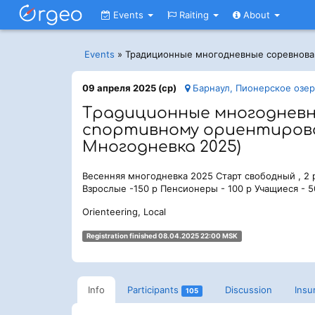
Events
Raiting
About
Events
»
Традиционные многодневные соревнован
09 апреля 2025 (ср)
Барнаул, Пионерское озеро
Традиционные многодневн
спортивному ориентирова
Многодневка 2025)
Весенняя многодневка 2025 Старт свободный , 2 ра
Взрослые -150 р Пенсионеры - 100 р Учащиеся - 
Orienteering, Local
Registration finished 08.04.2025 22:00 MSK
Info
Participants
Discussion
Insu
105