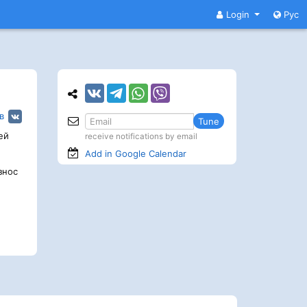
Login
Рус
в
Tune
ей
receive notifications by email
Add in Google
Calendar
знос