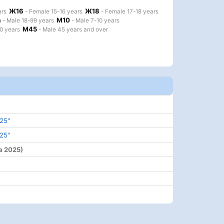
Ж16
Ж18
ars
- Female 15-16 years
- Female 17-18 years
а
М10
- Male 18-99 years
- Male 7-10 years
М45
0 years
- Male 45 years and over
25"
25"
а 2025)