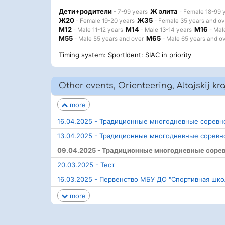
Дети+родители
Ж элита
- 7-99 years
- Female 18-99 
Ж20
Ж35
- Female 19-20 years
- Female 35 years and ov
М12
М14
М16
- Male 11-12 years
- Male 13-14 years
- Mal
М55
М65
- Male 55 years and over
- Male 65 years and o
Timing system: SportIdent: SIAC in priority
Other events, Orienteering, Altajskij kra
more
16.04.2025 - Традиционные многодневные соревн
13.04.2025 - Традиционные многодневные соревн
09.04.2025 - Традиционные многодневные соре
20.03.2025 - Тест
16.03.2025 - Первенство МБУ ДО "Спортивная шк
more