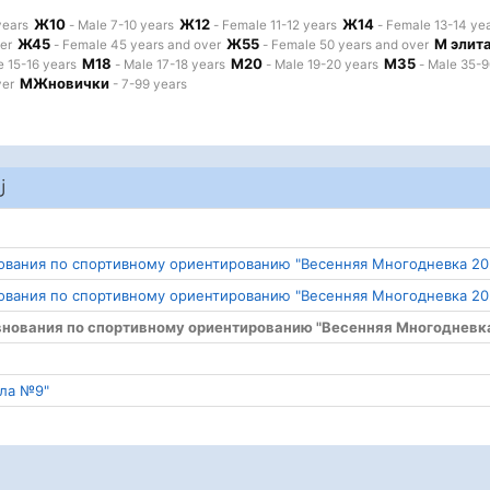
Ж10
Ж12
Ж14
years
- Male 7-10 years
- Female 11-12 years
- Female 13-14 ye
Ж45
Ж55
М элит
er
- Female 45 years and over
- Female 50 years and over
М18
М20
М35
e 15-16 years
- Male 17-18 years
- Male 19-20 years
- Male 35-9
МЖновички
ver
- 7-99 years
j
ования по спортивному ориентированию "Весенняя Многодневка 20
ования по спортивному ориентированию "Весенняя Многодневка 20
внования по спортивному ориентированию "Весенняя Многодневк
ола №9"