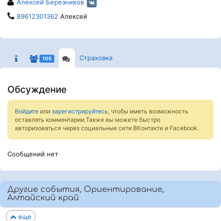
Алексей Березников
89612301362
Алексей
Страховка
105
Обсуждение
Войдите
или
зарегистрируйтесь
, чтобы иметь возможность
оставлять комментарии.Также вы можете быстро
авторизоваться через социальные сети ВКонтакте и Facebook.
Сообщений нет
Другие события, Ориентирование,
Алтайский край
еще