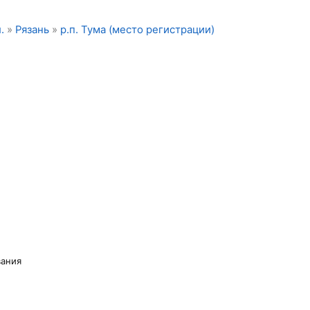
.
»
Рязань
»
р.п. Тума (место регистрации)
вания