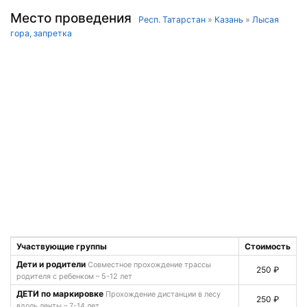
Место проведения
Респ. Татарстан
»
Казань
»
Лысая
гора, запретка
Участвующие группы
Стоимость
Дети и родители
Совместное прохождение трассы
250 ₽
родителя с ребенком – 5-12 лет
ДЕТИ по маркировке
Прохождение дистанции в лесу
250 ₽
вдоль ленты – 7-14 лет