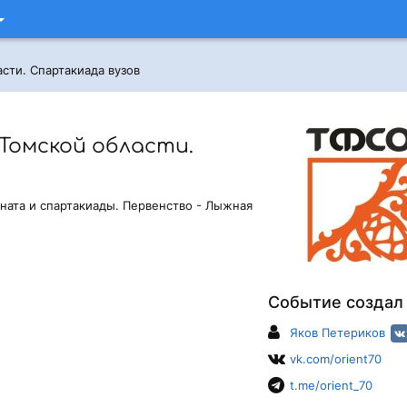
сти. Спартакиада вузов
Томской области.
оната и спартакиады. Первенство - Лыжная
Событие создал
Яков Петериков
vk.com/orient70
t.me/orient_70