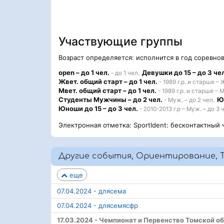
Участвующие группы
Возраст определяется: исполнится в год соревно
open – до 1 чел.
Девушки до 15 – до 3 че
- до 1 чел.
Жвет. общий старт – до 1 чел.
- 1989 г.р. и старше – Ж
Мвет. общий старт – до 1 чел.
- 1989 г.р. и старше – М
Студенты Мужчины – до 2 чел.
Юн
- Муж. – до 2 чел.
Юноши до 15 – до 3 чел.
- 2010-2013 г.р – Муж. – до 3 
Электронная отметка: SportIdent: бесконтактный 
Другие события, Ориентирование, Т
еще
07.04.2024 - длясема
07.04.2024 - длясемясфр
17.03.2024 - Чемпионат и Первенство Томской о