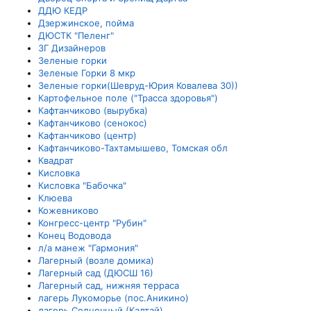
ДДЮ КЕДР
Дзержинское, пойма
ДЮСТК "Пеленг"
ЗГ Дизайнеров
Зеленые горки
Зеленые Горки 8 мкр
Зеленые горки(Шевруд-Юрия Ковалева 30))
Картофельное поле ("Трасса здоровья")
Кафтанчиково (вырубка)
Кафтанчиково (сенокос)
Кафтанчиково (центр)
Кафтанчиково-Тахтамышево, Томская обл
Квадрат
Кисловка
Кисловка "Бабочка"
Клюева
Кожевниково
Конгресс-центр "Рубин"
Конец Водовода
л/а манеж "Гармония"
Лагерный (возле домика)
Лагерный сад (ДЮСШ 16)
Лагерный сад, нижняя терраса
лагерь Лукоморье (пос.Аникино)
лагерь Солнечный (Калтай)