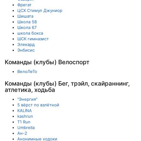
Фрегат
ЦСХ Стимул Джуниор
Шишата
Школа 58
Школа 67
школа бокса
ШСК гимназист
Элекард
Энбисис
Команды (клубы) Велоспорт
ВелоЛеТо
Команды (клубы) Бег, трэйл, скайраннинг,
атлетика, ходьба
"Энергия"
5 вёрст по взлётной
KALINA
kashrun
T1 Run
Umbrella
Ан-2
Анонимные ходоки