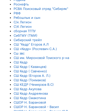
Роснефть
РСВА Поисковый отряд "Сибиряк"
РФФ
Рябошлык и сын
С/к Легион
С\К Легион
сборная ТГПУ
СибГМУ (ТМИ)
Сибирский трейл
СШ "Кедр" Егоров А.Л
СШ «Кедр» (Рослевич С.А.)
Сш звс
СШ им. Мироновой Томского р-на
СШ Кедр
СШ Кедр ( Казанцев)
СШ Кедр ( Савченко)
СШ Кедр (Егоров А. Л.)
СШ Кедр (Токмаков)
СШ КЕДР (Чемерзов В.С)
СШ Кедр Акулова
СШ Кедр Андреянова
СШ Кедр Смакотина
СШОР Н. Барановой
СШОР Н. Барановой - Васил