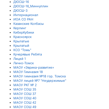
ДЮСШ-16
ДЮСШ-16_Миннуллин
ДЮСШ-3
Интернационал
ИОА СО РАН
Казанские Колбасы
Керлинг
КиберКубики
Красноярск
Крылатые
Крылатый
КСО "Томь"
Кучерявые Ребята
Лицей 1
Лично-Томск
МАОУ «Эврика-развитие»
МАОУ Гимназия 18
МАОУ гимназия №18 гор. Томска
МАОУ лицей №7 "Неудержимые"
МАОУ РКГ № 2
МАОУ СОШ 35
МАОУ СОШ 37
МАОУ СОШ 40
МАОУ СОШ 42
МАОУ СОШ 49