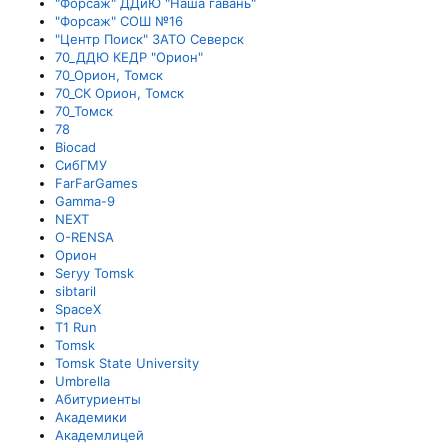
"Форсаж" ДДиЮ "Наша гавань"
"Форсаж" СОШ №16
"Центр Поиск" ЗАТО Северск
70_ДДЮ КЕДР "Орион"
70_Орион, Томск
70_СК Орион, Томск
70_Томск
78
Biocad
CибГМУ
FarFarGames
Gamma-9
NEXT
O-RENSA
Oрион
Seryy Tomsk
sibtaril
SpaceX
T1 Run
Tomsk
Tomsk State University
Umbrella
Абитуриенты
Академики
Академлицей