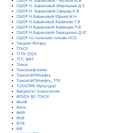
СШОР Н. Барановой - Волков Ю.В
СШОР Н. Барановой Мирошник Д.Е
СШОР Н. Барановой-Свирид.Н.В
СШОР Н.Барановой Юрьев М.Н
СШОР Н.Барановой-Казакова Т.В
СШОР Н.Барановой-Казанцев П.В
СШОР Н.Барановой-Терещенко Д.Ю
СШОР по лыжным гонкам НСО
Тандем-Янтарь
ТГАСУ
ТГПУ 2025
ТГУ, ФИТ
Томск
Томскнефтехим
ТомскНИПИнефть
ТомскНИПИнефть, ТПУ
ТОООПРК (Культура)
Факультет психологии
ФГБОУ ВО ТГАСУ
ФилФ
Фипн
ФИЯ
ФсФ
ФТФ
ФФ