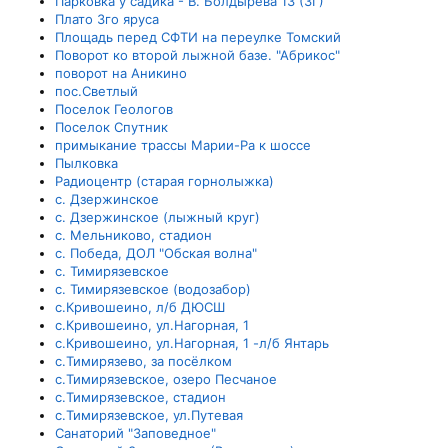
Парковка у садика - В. Болдырева 13 (ЗГ)
Плато 3го яруса
Площадь перед СФТИ на переулке Томский
Поворот ко второй лыжной базе. "Абрикос"
поворот на Аникино
пос.Светлый
Поселок Геологов
Поселок Спутник
примыкание трассы Марии-Ра к шоссе
Пылковка
Радиоцентр (старая горнолыжка)
с. Дзержинское
с. Дзержинское (лыжный круг)
с. Мельниково, стадион
с. Победа, ДОЛ "Обская волна"
с. Тимирязевское
с. Тимирязевское (водозабор)
с.Кривошеино, л/б ДЮСШ
с.Кривошеино, ул.Нагорная, 1
с.Кривошеино, ул.Нагорная, 1 -л/б Янтарь
с.Тимирязево, за посёлком
с.Тимирязевское, озеро Песчаное
с.Тимирязевское, стадион
с.Тимирязевское, ул.Путевая
Санаторий "Заповедное"