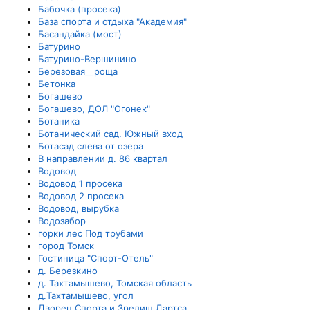
Бабочка (просека)
База спорта и отдыха "Академия"
Басандайка (мост)
Батурино
Батурино-Вершинино
Березовая__роща
Бетонка
Богашево
Богашево, ДОЛ "Огонек"
Ботаника
Ботанический сад. Южный вход
Ботасад слева от озера
В направлении д. 86 квартал
Водовод
Водовод 1 просека
Водовод 2 просека
Водовод, вырубка
Водозабор
горки лес Под трубами
город Томск
Гостиница "Спорт-Отель"
д. Березкино
д. Тахтамышево, Томская область
д.Тахтамышево, угол
Дворец Спорта и Зрелищ Дартса