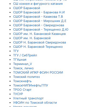
СШ хоккея и фигурного катания
СШОР Барановой
СШОР Барановой - Баранова Н.И
СШОР Барановой - Казакова Т.В
СШОР Барановой - Мирошник Д.Е
СШОР Барановой - Свиридонова
СШОР Барановой - Терещенко Д.Ю
СШОР им. Н. Банановой Казанцев
СШОР им. Н. Барановой
СШОР Н. Барановой Свиридонова
СШОР Н. Барановой Терещенко
ТГУ
ТГУ / СибТрейл
ТГУшная
Терминал_V
Томск, лично
ТОМСКИЙ ИПКР ФСИН РОССИИ
Томский политех
Томскнефть
ТомскНИПИнефть/ТПУ
ТРОО Старт
ТУСУР
Улетный транспорт
УФСИН по Томской области
Чисто женская