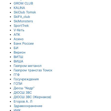
GROM CLUB
KALINA
SkiClub Tomsk
SkiFit_club
SkiMonsters
SportTrek
V-Кеть
АПК
Асино
Банк России
БИ
Вирион
ВИТШ
ВИША
Газпром метанол
Газпром трансгаз Томск
ГГФ
Госучреждения
ГСПИ
Дюсш "Кедр"
ДЮСШ ЗВС
ДЮСШ ЗВС (Жернаков)
Егоров А. Л
Здравоохранение
ИИК