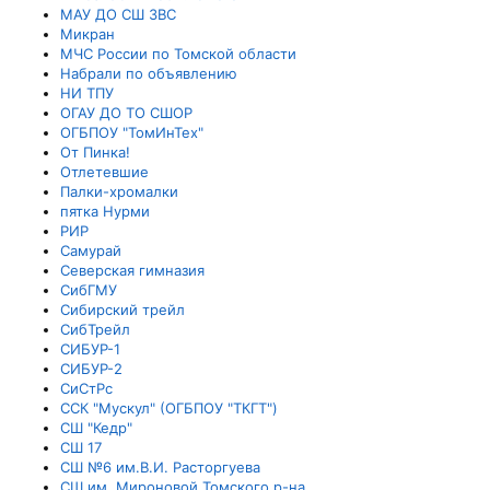
МАУ ДО СШ ЗВС
Микран
МЧС России по Томской области
Набрали по объявлению
НИ ТПУ
ОГАУ ДО ТО СШОР
ОГБПОУ "ТомИнТех"
От Пинка!
Отлетевшие
Палки-хромалки
пятка Нурми
РИР
Самурай
Северская гимназия
СибГМУ
Сибирский трейл
СибТрейл
СИБУР-1
СИБУР-2
СиСтРс
ССК "Мускул" (ОГБПОУ "ТКГТ")
СШ "Кедр"
СШ 17
СШ №6 им.В.И. Расторгуева
СШ им. Мироновой Томского р-на