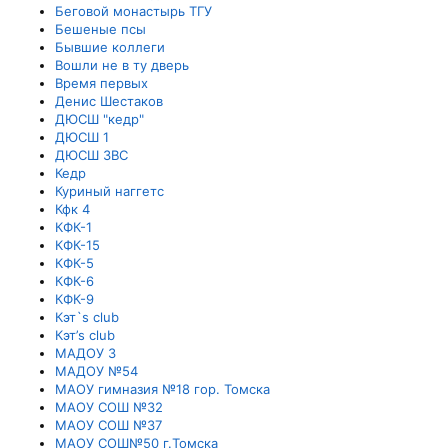
Беговой монастырь ТГУ
Бешеные псы
Бывшие коллеги
Вошли не в ту дверь
Время первых
Денис Шестаков
ДЮСШ "кедр"
ДЮСШ 1
ДЮСШ ЗВС
Кедр
Куриный наггетс
Кфк 4
КФК-1
КФК-15
КФК-5
КФК-6
КФК-9
Кэт`s club
Кэт’s club
МАДОУ 3
МАДОУ №54
МАОУ гимназия №18 гор. Томска
МАОУ СОШ №32
МАОУ СОШ №37
МАОУ СОШ№50 г.Томска