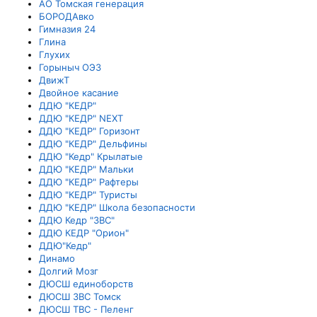
АО Томская генерация
БОРОДАвко
Гимназия 24
Глина
Глухих
Горыныч ОЭЗ
ДвижТ
Двойное касание
ДДЮ "КЕДР"
ДДЮ "КЕДР" NEXT
ДДЮ "КЕДР" Горизонт
ДДЮ "КЕДР" Дельфины
ДДЮ "Кедр" Крылатые
ДДЮ "КЕДР" Мальки
ДДЮ "КЕДР" Рафтеры
ДДЮ "КЕДР" Туристы
ДДЮ "КЕДР" Школа безопасности
ДДЮ Кедр "3ВС"
ДДЮ КЕДР "Орион"
ДДЮ"Кедр"
Динамо
Долгий Мозг
ДЮСШ единоборств
ДЮСШ ЗВС Томск
ДЮСШ ТВС - Пеленг