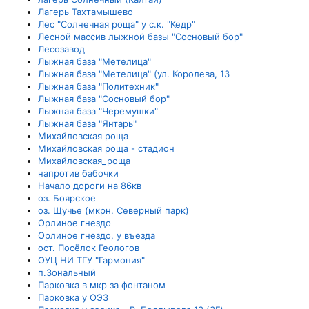
Лагерь Тахтамышево
Лес "Солнечная роща" у с.к. "Кедр"
Лесной массив лыжной базы "Сосновый бор"
Лесозавод
Лыжная база "Метелица"
Лыжная база "Метелица" (ул. Королева, 13
Лыжная база "Политехник"
Лыжная база "Сосновый бор"
Лыжная база "Черемушки"
Лыжная база "Янтарь"
Михайловская роща
Михайловская роща - стадион
Михайловская_роща
напротив бабочки
Начало дороги на 86кв
оз. Боярское
оз. Щучье (мкрн. Северный парк)
Орлиное гнездо
Орлиное гнездо, у въезда
ост. Посёлок Геологов
ОУЦ НИ ТГУ "Гармония"
п.Зональный
Парковка в мкр за фонтаном
Парковка у ОЭЗ