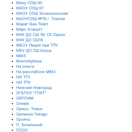
Маоу СОШ 65
МАОУ СОШ 67
МАОУ СОШ Зональненская
МАОУСОШ №19 г. Томска
Марат-Бек-Team
Марс Атакует
МАУ ДО СШ 16/ СК Орион
МАУ ДО СШ16
МБОУ Лицей при ТПУ
МБУ ДО СШ бокса
ММЗ
МонтеКубики
На опыте
На расслабоне ММЗ
НИ ТГУ
НИ ТПУ
Нижний Новгород
ОГБПОУ "ТТИТ"
ОЙЛТИМ
Олимп
Орион, Томск
Орлиное Гнездо
Орлята
П. Зональный
ПООО