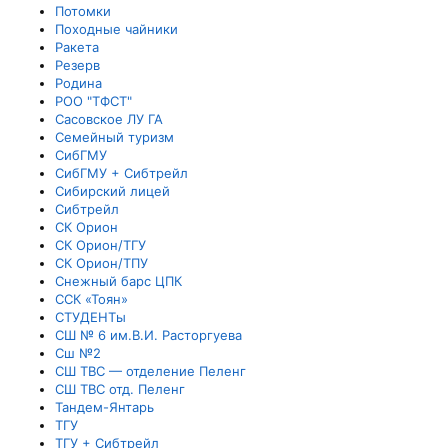
Потомки
Походные чайники
Ракета
Резерв
Родина
РОО "ТФСТ"
Сасовское ЛУ ГА
Семейный туризм
СибГМУ
СибГМУ + Сибтрейл
Сибирский лицей
Сибтрейл
СК Орион
СК Орион/ТГУ
СК Орион/ТПУ
Снежный барс ЦПК
ССК «Тоян»
СТУДЕНТы
СШ № 6 им.В.И. Расторгуева
Сш №2
СШ ТВС — отделение Пеленг
СШ ТВС отд. Пеленг
Тандем-Янтарь
ТГУ
ТГУ + Сибтрейл