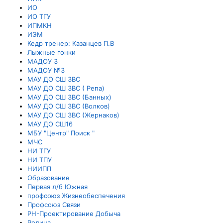
ИО
ИО ТГУ
ИПМКН
ИЭМ
Кедр тренер: Казанцев П.В
Лыжные гонки
МАДОУ 3
МАДОУ №3
МАУ ДО СШ ЗВС
МАУ ДО СШ ЗВС ( Репа)
МАУ ДО СШ ЗВС (Банных)
МАУ ДО СШ ЗВС (Волков)
МАУ ДО СШ ЗВС (Жернаков)
МАУ ДО СШ16
МБУ "Центр" Поиск "
МЧС
НИ ТГУ
НИ ТПУ
НИИПП
Образование
Первая л/б Южная
профсоюз Жизнеобеспечения
Профсоюз Связи
РН-Проектирование Добыча
Родина