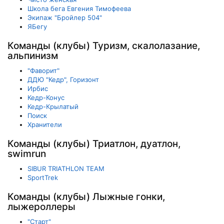
Школа бега Евгения Тимофеева
Экипаж "Бройлер 504"
ЯБегу
Команды (клубы) Туризм, скалолазание,
альпинизм
"Фаворит"
ДДЮ "Кедр", Горизонт
Ирбис
Кедр-Конус
Кедр-Крылатый
Поиск
Хранители
Команды (клубы) Триатлон, дуатлон,
swimrun
SIBUR TRIATHLON TEAM
SportTrek
Команды (клубы) Лыжные гонки,
лыжероллеры
"Старт"