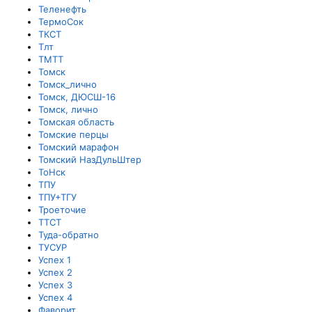
Теленефть
ТермоСок
ТКСТ
Тлт
ТМТТ
Томск
Томск_лично
Томск, ДЮСШ-16
Томск, лично
Томская область
Томские перцы
Томский марафон
Томский НазДульШтер
ТоНск
ТПУ
ТПУ+ТГУ
Троеточие
ТТСТ
Туда-обратно
ТУСУР
Успех 1
Успех 2
Успех 3
Успех 4
Фаворит