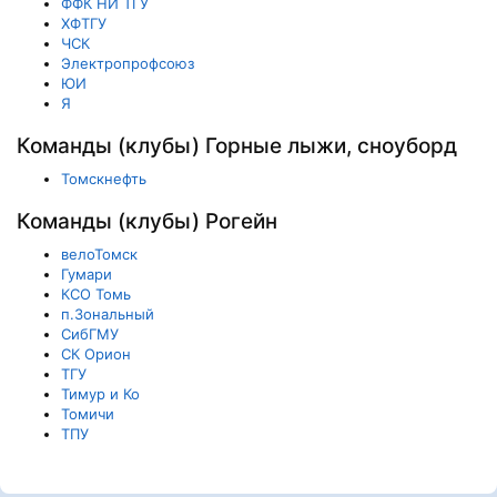
ФФК НИ ТГУ
ХФТГУ
ЧСК
Электропрофсоюз
ЮИ
Я
Команды (клубы) Горные лыжи, сноуборд
Томскнефть
Команды (клубы) Рогейн
велоТомск
Гумари
КСО Томь
п.Зональный
СибГМУ
СК Орион
ТГУ
Тимур и Ко
Томичи
ТПУ