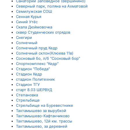
Санаторий Заповедное (Вершинино)
Северный парк, поляна на Ахматовой
Семилужская СОШ
Сенная Курья
Синий Утёс
Скала Дюймовочка
сквер Студенческих отрядов
Снегири
Солнечный
Солнечный пруд Кедр
Солнечный склон(Клюева 11в)
Сосновый бо, л/б "Сосновый бор"
Спорткомплекс "Кедр"
Стадион "Победа"
Стадион Кедр
стадион Политехник
Стадион ТГУ
старт 8.03 ШЕРВУД
Степановка
Стрельбище
Стрельбище на Буревестнике
Тахтамышево за вырубкой
Тахтамышево-Кафтанчиково
Тахтамышево, 12й км. трассы
Тахтамышево, за деревней