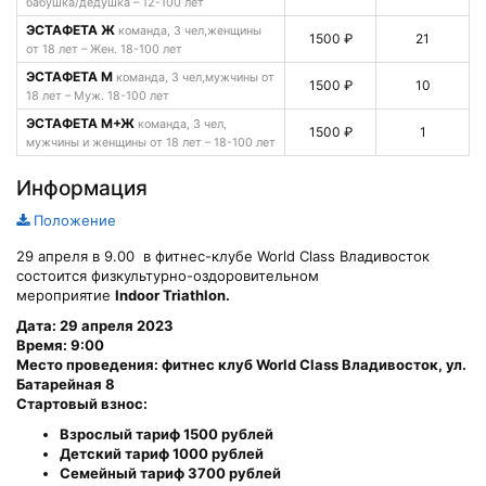
бабушка/дедушка – 12-100 лет
ЭСТАФЕТА Ж
команда, 3 чел,женщины
1500 ₽
21
от 18 лет – Жен. 18-100 лет
ЭСТАФЕТА М
команда, 3 чел,мужчины от
1500 ₽
10
18 лет – Муж. 18-100 лет
ЭСТАФЕТА М+Ж
команда, 3 чел,
1500 ₽
1
мужчины и женщины от 18 лет – 18-100 лет
Информация
Положение
29 апреля в 9.00 в фитнес-клубе World Class Владивосток
состоится физкультурно-оздоровительном
мероприятие
Indoor
Triathlon.
Дата: 29 апреля 2023
Время: 9:00
Место проведения: фитнес клуб World
Class
Владивосток, ул.
Батарейная 8
Стартовый взнос:
Взрослый тариф 1500 рублей
Детский тариф 1000 рублей
Семейный тариф 3700 рублей