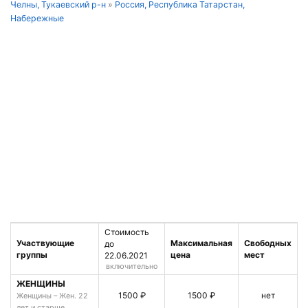
Челны, Тукаевский р-н
»
Россия, Республика Татарстан,
Набережные
Стоимость
Участвующие
Максимальная
Свободных
до
группы
цена
мест
22.06.2021
включительно
ЖЕНЩИНЫ
1500 ₽
1500 ₽
нет
Женщины – Жен. 22
лет и старше