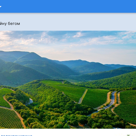
ейну бегом
е водохранилище