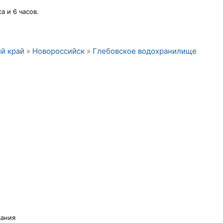
а и 6 часов.
й край
»
Новороссийск
»
Глебовское водохранилище
вания