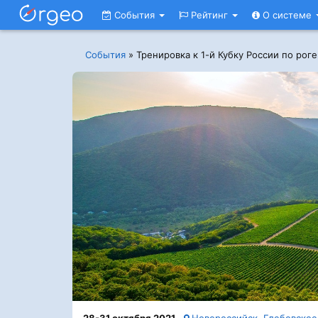
События
Рейтинг
О системе
События
»
Тренировка к 1-й Кубку России по рог
28-31 октября 2021
Новороссийск, Глебовско