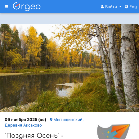
Меню
Войти
Eng
09 ноября 2025 (вс)
Мытищинский,
Деревня Аксаково
"Поздняя Осень" -