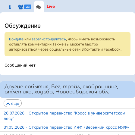
Live
33
Обсуждение
Войдите
или
зарегистрируйтесь
, чтобы иметь возможность
оставлять комментарии.Также вы можете быстро
авторизоваться через социальные сети ВКонтакте и Facebook.
Сообщений нет
Другие события, Бег, трэйл, скайраннинг,
атлетика, ходьба, Новосибирская обл.
еще
26.07.2026 - Открытое первенство "Кросс в университетском
лесу"
31.05.2026 - Открытое первенство ИЯФ «Весенний кросс ИЯФ»