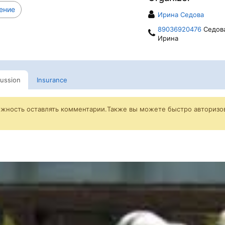
ение
Ирина Седова
89036920476
Седов
Ирина
cussion
Insurance
ожность оставлять комментарии.Также вы можете быстро авторизов