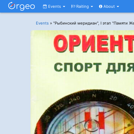
Events
Raiting
About
Events
»
"Рыбинский меридиан", I этап "Памяти Ж