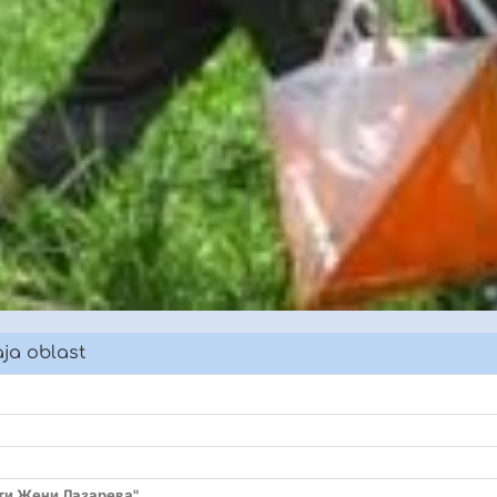
aja oblast
яти Жени Лазарева"