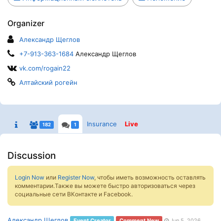
Organizer
Александр Щеглов
+7-913-363-1684
Александр Щеглов
vk.com/rogain22
Алтайский рогейн
Insurance
Live
182
1
Discussion
Login Now
или
Register Now
, чтобы иметь возможность оставлять
комментарии.Также вы можете быстро авторизоваться через
социальные сети ВКонтакте и Facebook.
Александр Щеглов
Event Creator
Comment New
Jun 5, 2026,