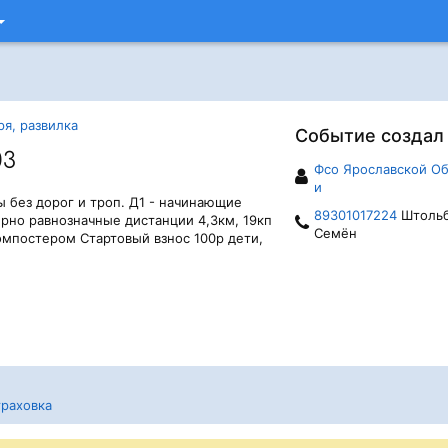
я, развилка
Событие создал
03
Фсо Ярославской Об
и
ы без дорог и троп. Д1 - начинающие
89301017224
Штоль
мерно равнозначные дистанции 4,3км, 19кп
Семён
 Компостером Стартовый взнос 100р дети,
раховка