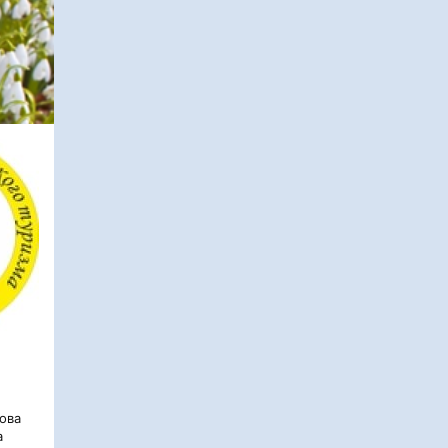
ова
а