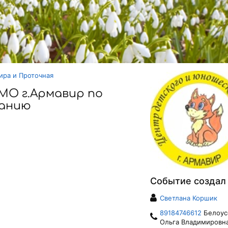
ира и Проточная
МО г.Армавир по
ванию
Событие создал
Светлана Коршик
89184746612
Белоус
Ольга Владимировн