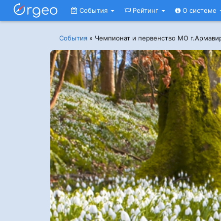
События
Рейтинг
О системе
События
»
Чемпионат и первенство МО г.Армави