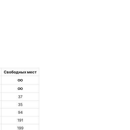
Свободных мест
∞
∞
37
35
94
191
199