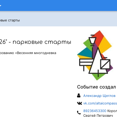
овые старты
026" - парковые старты
рованию «Весенняя многодневка
Событие создал
Александр Щеглов
vk.com/altaicompass
89236453300
Корол
Сергей Петрович