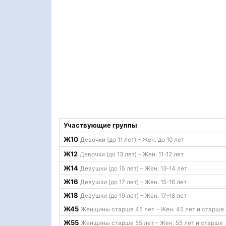
Участвующие группы
Ж10
Девочки (до 11 лет) – Жен. до 10 лет
Ж12
Девочки (до 13 лет) – Жен. 11-12 лет
Ж14
Девушки (до 15 лет) – Жен. 13-14 лет
Ж16
Девушки (до 17 лет) – Жен. 15-16 лет
Ж18
Девушки (до 19 лет) – Жен. 17-18 лет
Ж45
Женщины старше 45 лет – Жен. 45 лет и старше
Ж55
Женщины старше 55 лет – Жен. 55 лет и старше