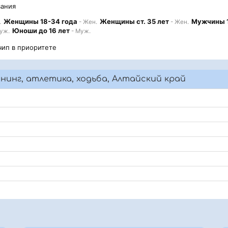
вания
Женщины 18-34 года
Женщины ст. 35 лет
Мужчины 1
.
- Жен.
- Жен.
Юноши до 16 лет
уж.
- Муж.
чип в приоритете
ннинг, атлетика, ходьба, Алтайский край