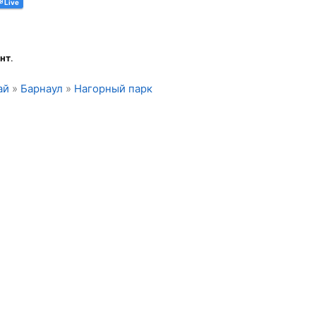
Live
нт
.
ай
»
Барнаул
»
Нагорный парк