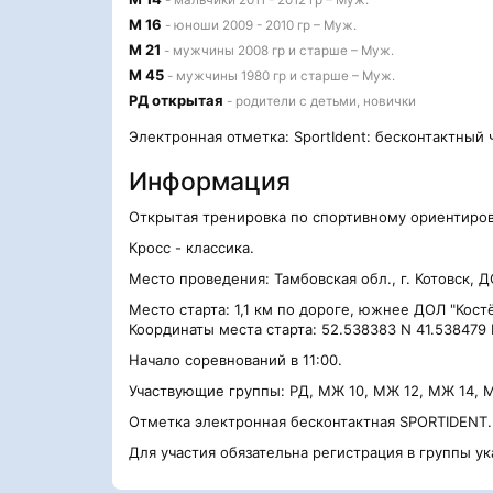
- мальчики 2011 - 2012 гр – Муж.
М 16
- юноши 2009 - 2010 гр – Муж.
М 21
- мужчины 2008 гр и старше – Муж.
М 45
- мужчины 1980 гр и старше – Муж.
РД открытая
- родители с детьми, новички
Электронная отметка: SportIdent: бесконтактный 
Информация
Открытая тренировка по спортивному ориентиро
Кросс - классика.
Место проведения: Тамбовская обл., г. Котовск, Д
Место старта: 1,1 км по дороге, южнее ДОЛ "Кост
Координаты места старта: 52.538383 N 41.538479 
Начало соревнований в 11:00.
Участвующие группы: РД, МЖ 10, МЖ 12, МЖ 14, 
Отметка электронная бесконтактная SPORTIDENT
Для участия обязательна регистрация в группы у