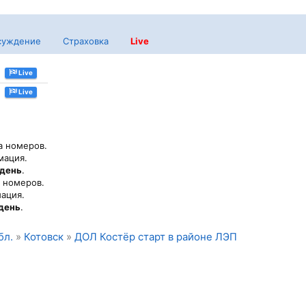
суждение
Страховка
Live
Live
Live
а номеров.
мация.
 день
.
а номеров.
ация.
 день
.
бл.
»
Котовск
»
ДОЛ Костёр старт в районе ЛЭП