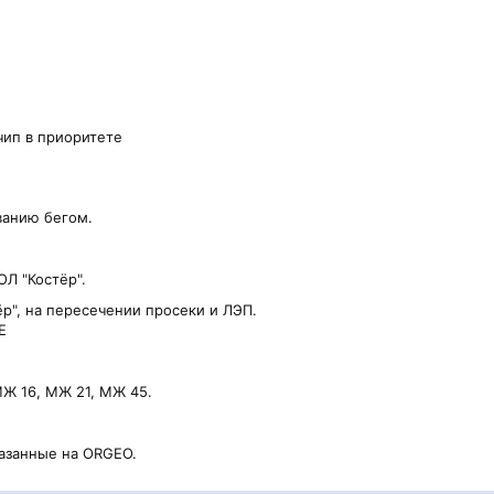
чип в приоритете
ванию бегом.
ОЛ "Костёр".
ёр", на пересечении просеки и ЛЭП.
E
МЖ 16, МЖ 21, МЖ 45.
.
казанные на ORGEO.