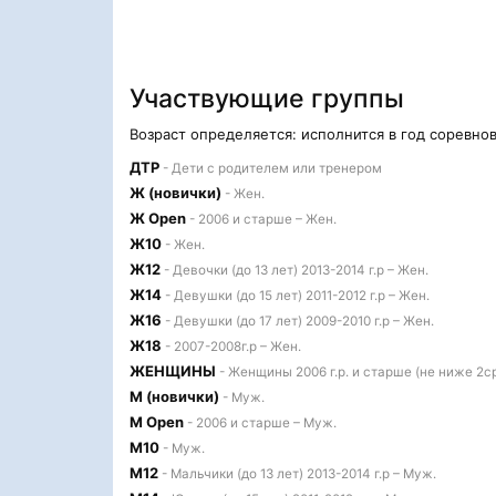
Участвующие группы
Возраст определяется: исполнится в год соревно
ДТР
- Дети с родителем или тренером
Ж (новички)
- Жен.
Ж Open
- 2006 и старше – Жен.
Ж10
- Жен.
Ж12
- Девочки (до 13 лет) 2013-2014 г.р – Жен.
Ж14
- Девушки (до 15 лет) 2011-2012 г.р – Жен.
Ж16
- Девушки (до 17 лет) 2009-2010 г.р – Жен.
Ж18
- 2007-2008г.р – Жен.
ЖЕНЩИНЫ
- Женщины 2006 г.р. и старше (не ниже 2ср
М (новички)
- Муж.
М Open
- 2006 и старше – Муж.
М10
- Муж.
М12
- Мальчики (до 13 лет) 2013-2014 г.р – Муж.