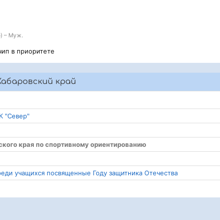
) – Муж.
чип в приоритете
Хабаровский край
К "Север"
вского края по спортивному ориентированию
среди учащихся посвященные Году защитника Отечества