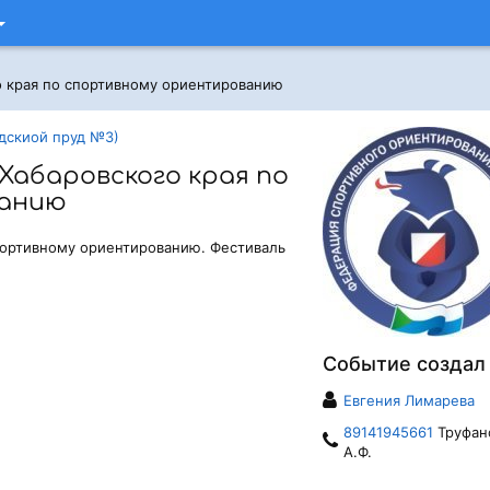
о края по спортивному ориентированию
дскиой пруд №3)
Хабаровского края по
ванию
портивному ориентированию. Фестиваль
Событие создал
Евгения Лимарева
89141945661
Труфан
А.Ф.