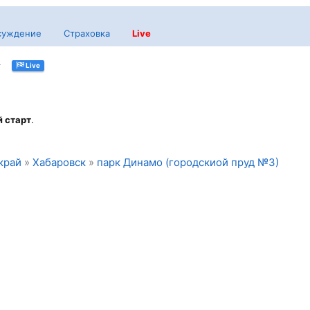
суждение
Страховка
Live
т
Live
 старт
.
край
»
Хабаровск
»
парк Динамо (городскиой пруд №3)