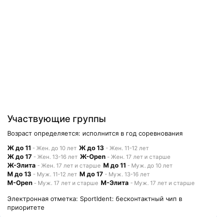
Участвующие группы
Возраст определяется: исполнится в год соревнования
Ж до 11
Ж до 13
- Жен. до 10 лет
- Жен. 11-12 лет
Ж до 17
Ж-Open
- Жен. 13-16 лет
- Жен. 17 лет и старше
Ж-Элита
М до 11
- Жен. 17 лет и старше
- Муж. до 10 лет
М до 13
М до 17
- Муж. 11-12 лет
- Муж. 13-16 лет
М-Open
М-Элита
- Муж. 17 лет и старше
- Муж. 17 лет и старше
Электронная отметка: SportIdent: бесконтактный чип в
приоритете