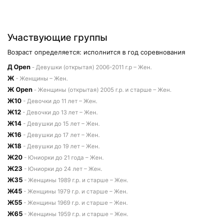
Участвующие группы
Возраст определяется: исполнится в год соревнования
Д Open
- Девушки (открытая) 2006-2011 г.р – Жен.
Ж
- Женщины – Жен.
Ж Open
- Женщины (открытая) 2005 г.р. и старше – Жен.
Ж10
- Девочки до 11 лет – Жен.
Ж12
- Девочки до 13 лет – Жен.
Ж14
- Девушки до 15 лет – Жен.
Ж16
- Девушки до 17 лет – Жен.
Ж18
- Девушки до 19 лет – Жен.
Ж20
- Юниорки до 21 года – Жен.
Ж23
- Юниорки до 24 лет – Жен.
Ж35
- Женщины 1989 г.р. и старше – Жен.
Ж45
- Женщины 1979 г.р. и старше – Жен.
Ж55
- Женщины 1969 г.р. и старше – Жен.
Ж65
- Женщины 1959 г.р. и старше – Жен.