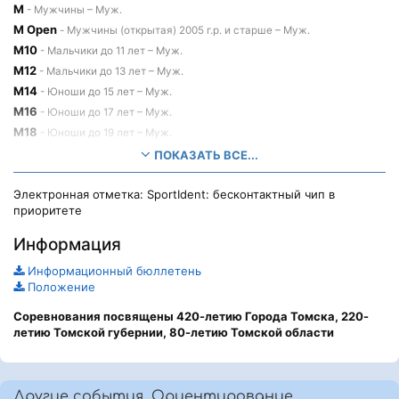
М
- Мужчины – Муж.
М Open
- Мужчины (открытая) 2005 г.р. и старше – Муж.
М10
- Мальчики до 11 лет – Муж.
М12
- Мальчики до 13 лет – Муж.
М14
- Юноши до 15 лет – Муж.
М16
- Юноши до 17 лет – Муж.
М18
- Юноши до 19 лет – Муж.
М20
- Юниоры до 21 года – Муж.
ПОКАЗАТЬ ВСЕ...
М23
- Юниоры до 24 лет – Муж.
М35
Электронная отметка: SportIdent: бесконтактный чип в
- Мужчины 1989 г.р. и старше – Муж.
приоритете
М45
- Мужчины 1979 г.р. и старше – Муж.
М55
- Мужчины 1969 г.р. и старше – Муж.
Информация
М65
- Мужчины 1959 г.р. и старше – Муж.
Информационный бюллетень
Ю Open
- Юноши (открытая) 2006-2011 г.р – Муж.
Положение
Соревнования посвящены 420-летию Города Томска, 220-
летию Томской губернии, 80-летию Томской области
Другие события, Ориентирование,