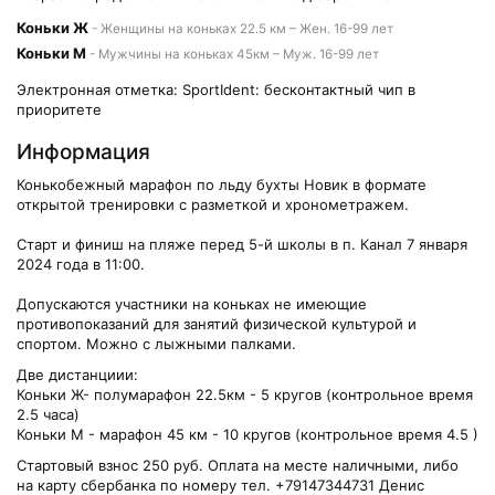
Коньки Ж
- Женщины на коньках 22.5 км – Жен. 16-99 лет
Коньки М
- Мужчины на коньках 45км – Муж. 16-99 лет
Электронная отметка: SportIdent: бесконтактный чип в
приоритете
Информация
Конькобежный марафон по льду бухты Новик в формате
открытой тренировки с разметкой и хронометражем.
Старт и финиш на пляже перед 5-й школы в п. Канал 7 января
2024 года в 11:00.
Допускаются участники на коньках не имеющие
противопоказаний для занятий физической культурой и
спортом. Можно с лыжными палками.
Две дистанциии:
Коньки Ж- полумарафон 22.5км - 5 кругов (контрольное время
2.5 часа)
Коньки М - марафон 45 км - 10 кругов (контрольное время 4.5 )
Стартовый взнос 250 руб. Оплата на месте наличными, либо
на карту сбербанка по номеру тел. +79147344731 Денис