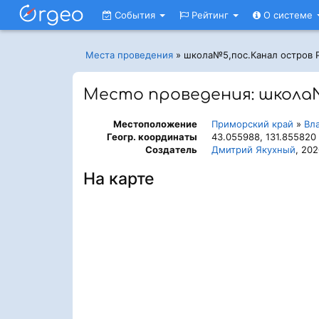
События
Рейтинг
О системе
Места проведения
»
школа№5,пос.Канал остров 
Место проведения: школа№
Местоположение
Приморский край
»
Вл
Геогр. координаты
43.055988, 131.855820
Создатель
Дмитрий Якухный
, 20
На карте