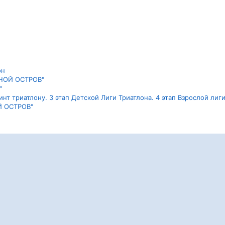
он
ЯНОЙ ОСТРОВ"
"
нт триатлону. 3 этап Детской Лиги Триатлона. 4 этап Взрослой лиг
Й ОСТРОВ"