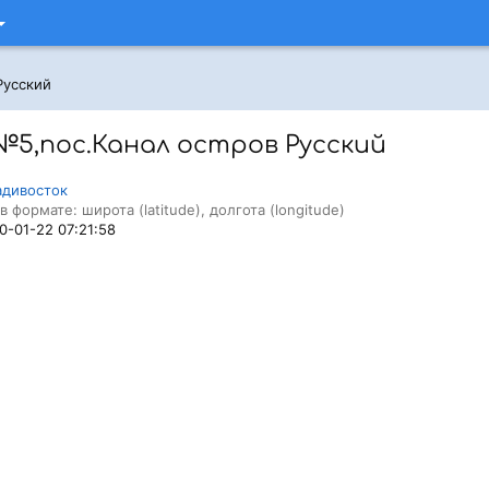
Русский
5,пос.Канал остров Русский
адивосток
в формате: широта (latitude), долгота (longitude)
20-01-22 07:21:58