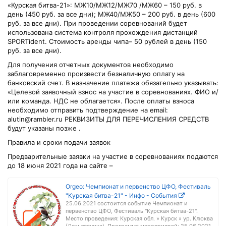
«Курская битва-21»: МЖ10/МЖ12/МЖ70 /МЖ60 – 150 руб. в
день (450 руб. за все дни); МЖ40/МЖ50 – 200 руб. в день (600
руб. за все дни). При проведении соревнований будет
использована система контроля прохождения дистанций
SPORTident. Стоимость аренды чипа– 50 рублей в день (150
руб. за все дни).
Для получения отчетных документов необходимо
заблаговременно произвести безналичную оплату на
банковский счет. В назначение платежа обязательно указывать:
«Целевой заявочный взнос на участие в соревнованиях. ФИО и/
или команда. НДС не облагается». После оплаты взноса
необходимо отправить подтверждение на email:
alutin@rambler.ru РЕКВИЗИТЫ ДЛЯ ПЕРЕЧИСЛЕНИЯ СРЕДСТВ
будут указаны позже .
Правила и сроки подачи заявок
Предварительные заявки на участие в соревнованиях подаются
до 18 июня 2021 года на сайте –
Orgeo: Чемпионат и первенство ЦФО, Фестиваль
"Курская битва-21" - Инфо - События
25.06.2021 состоится событие Чемпионат и
первенство ЦФО, Фестиваль "Курская битва-21".
Место проведения: Курская обл. » Курск » ур. Клюква