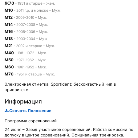
Ж70
- 1951 и старше – Жен.
М10
- 2011 г.р. и моложе – Муж.
М12
- 2009-2010 – Муж.
М14
- 2007-2008 – Муж.
М16
- 2005-2006 – Муж.
М18
- 2003-2004 – Муж.
М21
- 2002 и старше – Муж.
М40
- 1981-1972 – Муж.
М50
- 1971-1962 – Муж.
М60
- 1961-1952 – Муж.
М70
- 1951 и старше – Муж.
Электронная отметка: SportIdent: бесконтактный чип в
приоритете
Информация
Скачать Положение
Программа соревнований
24 июня – Заезд участников соревнований. Работа комиссии по
допуску в центре соревнований. Официальная тренировка.