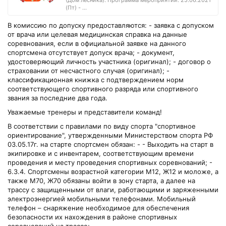
(Дом лесника). Программа мероприятий: 25.06.2021
(Пт) - ...
В комиссию по допуску предоставляются: - заявка с допуском
от врача или целевая медицинская справка на данные
соревнования, если в официальной заявке на данного
спортсмена отсутствует допуск врача; - документ,
удостоверяющий личность участника (оригинал); - договор о
страховании от несчастного случая (оригинал); -
классификационная книжка с подтверждением норм
соответствующего спортивного разряда или спортивного
звания за последние два года.
Уважаемые тренеры и представители команд!
В соответствии с правилами по виду спорта "спортивное
ориентирование", утвержденными Министерством спорта РФ
03.05.17г. на старте спортсмен обязан: - - Выходить на старт в
экипировке и с инвентарем, соответствующим времени
проведения и месту проведения спортивных соревнований; -
6.3.4. Спортсмены возрастной категории М12, Ж12 и моложе, а
также М70, Ж70 обязаны войти в зону старта, а далее на
трассу с защищенными от влаги, работающими и заряженными
электроэнергией мобильными телефонами. Мобильный
телефон – снаряжение необходимое для обеспечения
безопасности их нахождения в районе спортивных