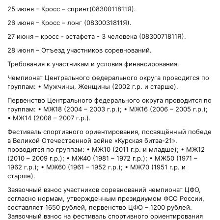
25 июня – Кросс – спринт(0830011811Я).
26 июня – Кросс – лонг (0830031811Я).
27 июня – кросс - эстафета - 3 человека (0830071811Я).
28 июня – Отъезд участников соревнований.
Требования к участникам и условия финансирования.
Чемпионат Центрального федерального округа проводится по
группам: • Мужчины, Женщины (2002 г.р. и старше).
Первенство Центрального федерального округа проводится по
группам: • МЖ18 (2004 – 2003 г.р.); • МЖ16 (2006 – 2005 г.р.);
• МЖ14 (2008 – 2007 г.р.).
Фестиваль спортивного ориентирования, посвящённый победе
в Великой Отечественной войне «Курская битва-21».
проводится по группам: • МЖ10 (2011 г.р. и младше); • МЖ12
(2010 – 2009 г.р.); • МЖ40 (1981 – 1972 г.р.); • МЖ50 (1971 –
1962 г.р.); • МЖ60 (1961 – 1952 г.р.); • МЖ70 (1951 г.р. и
старше).
Заявочный взнос участников соревнований чемпионат ЦФО,
согласно нормам, утвержденным президиумом ФСО России,
составляет 1650 рублей, первенство ЦФО – 1200 рублей.
Заявочный взнос на фестиваль спортивного ориентирования