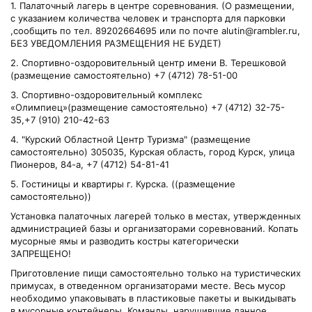
1. Палаточный лагерь в центре соревнования. (О размещении,
с указанием количества человек и транспорта для парковки
,сообщить по тел. 89202664695 или по почте alutin@rambler.ru,
БЕЗ УВЕДОМЛЕНИЯ РАЗМЕЩЕНИЯ НЕ БУДЕТ)
2. Спортивно-оздоровительный центр имени В. Терешковой
(размещение самостоятельно) +7 (4712) 78-51-00
3. Cпортивно-оздоровительный комплекс
«Олимпиец»(размещение самостоятельно) +7 (4712) 32-75-
35,+7 (910) 210-42-63
4. "Курский Областной Центр Туризма" (размещение
самостоятельно) 305035, Курская область, город Курск, улица
Пионеров, 84-а, +7 (4712) 54-81-41
5. Гостиницы и квартиры г. Курска. ((размещение
самостоятельно))
Установка палаточных лагерей только в местах, утвержденных
администрацией базы и организаторами соревнований. Копать
мусорные ямы и разводить костры категорически
ЗАПРЕЩЕНО!
Приготовление пищи самостоятельно только на туристических
примусах, в отведенном организаторами месте. Весь мусор
необходимо упаковывать в пластиковые пакеты и выкидывать
в мусорные контейнеры. Команды, нарушившие данное