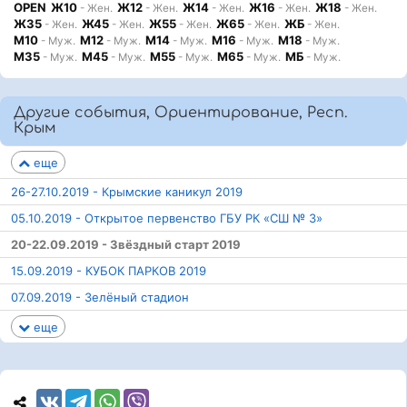
OPEN
Ж10
Ж12
Ж14
Ж16
Ж18
- Жен.
- Жен.
- Жен.
- Жен.
- Жен.
Ж35
Ж45
Ж55
Ж65
ЖБ
- Жен.
- Жен.
- Жен.
- Жен.
- Жен.
М10
М12
М14
М16
М18
- Муж.
- Муж.
- Муж.
- Муж.
- Муж.
М35
М45
М55
М65
МБ
- Муж.
- Муж.
- Муж.
- Муж.
- Муж.
Другие события, Ориентирование, Респ.
Крым
еще
26-27.10.2019 - Крымские каникул 2019
05.10.2019 - Открытое первенство ГБУ РК «СШ № 3»
20-22.09.2019 - Звёздный старт 2019
15.09.2019 - КУБОК ПАРКОВ 2019
07.09.2019 - Зелёный стадион
еще