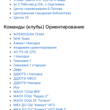
ул.2 Рабочая д.10А, с.Сергеевка
Центр соревнования б.Попова
Центральная городская библиотека
Школа 25
Команды (клубы) Ориентирование
INTEROCEAN TEAM
NHK Team
Азимут-Находка
Академия ориентирования
АО ПЗ СК СПС
г.Находка
Гимназия-1
Гимназия-1 старшие
Двфу
ДДЮТЭ г.Находка
ДДЮТЭ НФСО
ДДЮТЭ-Находка
Иуу
МАОУ “СОШ №9”
МАОУ СОШ "Лидер-2"
МАОУ СОШ 25 "Гелиос"
МБУ ДО СШ "Азимут" НГО
МБУ ДО СШ "Азимут" НГО NHK T