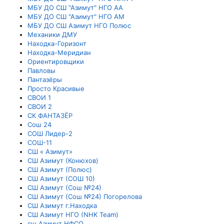
МБУ ДО СШ "Азимут" НГО АА
МБУ ДО СШ "Азимут" НГО АМ
МБУ ДО СШ Азимут НГО Полюс
Механики ДМУ
Находка-Горизонт
Находка-Меридиан
Ориентировщики
Павловы
Пантазёры
Просто Красивые
СВОИ 1
СВОИ 2
СК ФАНТАЗЁР
Сош 24
СОШ Лидер-2
СОШ-11
СШ « Азимут»
СШ Азимут (Конюхов)
СШ Азимут (Полюс)
СШ Азимут (СОШ 10)
СШ Азимут (Сош №24)
СШ Азимут (Сош №24) Погорелова
СШ Азимут г.Находка
СШ Азимут НГО (NHK Team)
сш Азимут НФСО