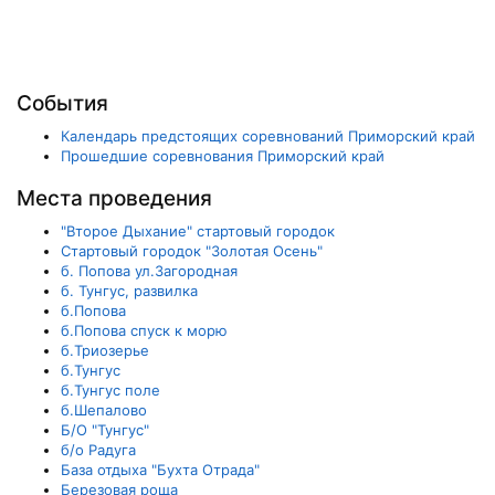
События
Календарь предстоящих соревнований Приморский край
Прошедшие соревнования Приморский край
Места проведения
"Второе Дыхание" стартовый городок
Cтартовый городок "Золотая Осень"
б. Попова ул.Загородная
б. Тунгус, развилка
б.Попова
б.Попова спуск к морю
б.Триозерье
б.Тунгус
б.Тунгус поле
б.Шепалово
Б/О "Тунгус"
б/о Радуга
База отдыха "Бухта Отрада"
Березовая роща