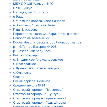
МБУ ДО СШ "Азимут" НГО
На б. Тунгус
Находка, пл. Золотари
о Рица
Объездная дорога, кафе Санбари
п. Лозовый, "Гребная" база
Падь Елизарова
Перекресток кафе Санбари, авто заправка
Поворот на телевышку
После Новолитовска второй поворот напра
р-н б.Тунгус Батарея № 905
р-н озера .«Лебединое»
Район б.Отрада
с. Владимиро-Александровское
С.Благодатное
с.Лукьяновка Шкотовский р-н
с.Хмыловка
Сестра
Скейт-парк оз. Соленое
Средняя школа №24
Стартовый городок "Приморец"
Стартовый городок б. Тунгус
Стартовый городок соревнований
Стартовый городок. Падь Широкая
Страрт район б.о. Бухты Отрада