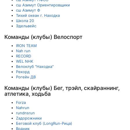
сш Азимут Ориентировщики
сш Азимут Ф
Тихий океан г. Находка
Школа 20
Эдельвейс
Команды (клубы) Велоспорт
IRON TEAM
Nah run
RECORD
WEL NHK
Велоклуб "Находка"
Рекорд
Рогейн ДВ
Команды (клубы) Бег, трэйл, скайраннинг,
атлетика, ходьба
Forza
Nahrun
rundnsrun
Zадорожники
Беговой клуб (LongRun-Рица)
Водник