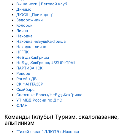
Выше ноги | Беговой клуб
Динамо
ДЮСШ „Приморец“
Задорожники
Колобок
Лична
Находка
Находка неБудьКакГриша
Находка, лично
НГГПК
НеБудьКакГриша
НеБудьКакГриша/USSURI-TRAIL
ПАРТИЗАНСК
Рекорд
Рогейн ДВ
СК ФАНТАЗЁР
Скайбарс
Снежные Барсы/НеБудьКакГриша
УТ МВД России по ДФО
ФЛАН
Команды (клубы) Туризм, скалолазание,
альпинизм
"Тихий океан" ДДЮТЭ г.Находка