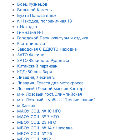
Боец Кузнецов
Большой Камень
Бухта Попова пляж
г. Находка, пограничная 181
г.Находка
Гимназия №1
Городской Парк культуры и отдыха
Екатериновка
Заводская 6 ДДЮТЭ Находка
ЗАТО Фокино
ЗАТО Фокино р. Рудневка
Китайский партизан
КПД-80 снт. Заря
Ливадия, Лесная 3
Ливадия. Трасса для мотокросса
Лозовый (Лесной массив Костёр)
м-н Лозовый гост.Олимпийская
м-н Лозовый, турбаза "Горные ключи"
м.Ханган
МАОУ СОШ № 10 НГО
МАОУ СОШ № 7 НГО
МБОУ СОШ 23 НГО
МБОУ СОШ № 14 г.Находка
МБОУ СОШ № 25
МБОУ СОШ №22