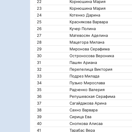
22
Корнюшина Мария
23
Корнюшина Мария
24
Котенко Дарина
25
Краснякова Варвара
26
Кучер Полина
27
Матевосян Аделина
28
Мацегора Милана
29
Миронова Серафима
30
Остроносова Вероника
31
Пашян Ариана
32
Перепелица Виктория
33
Подрез Милада
34
Пузько Мирослава
35
Радченко Валерия
36
Репушевская Серафима
37
Сагайдакова Арина
38
Сахно Варвара
39
Сирица Ева
40
Снопкова Алисаа
41
Тарабас Вера