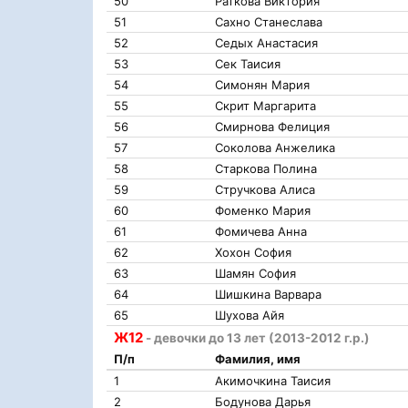
50
Раткова Виктория
51
Сахно Станеслава
52
Седых Анастасия
53
Сек Таисия
54
Симонян Мария
55
Скрит Маргарита
56
Смирнова Фелиция
57
Соколова Анжелика
58
Старкова Полина
59
Стручкова Алиса
60
Фоменко Мария
61
Фомичева Анна
62
Хохон София
63
Шамян София
64
Шишкина Варвара
65
Шухова Айя
Ж12
- девочки до 13 лет (2013-2012 г.р.)
П/п
Фамилия, имя
1
Акимочкина Таисия
2
Бодунова Дарья