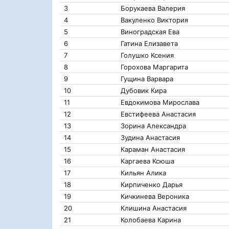
3
Борукаева Валерия
4
Вакуленко Виктория
5
Виноградская Ева
6
Гатина Елизавета
7
Голушко Ксения
8
Горохова Маргарита
9
Гущина Варвара
10
Дубовик Кира
11
Евдокимова Мирослава
12
Евстифеева Анастасия
13
Зорина Александра
14
Зудина Анастасия
15
Караман Анастасия
16
Каргаева Ксюша
17
Кильян Алика
18
Кирпиченко Дарья
19
Кичкинева Вероника
20
Клишина Анастасия
21
Колобаева Карина