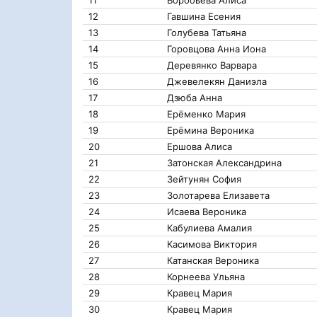
11
Воробьева Алиса
12
Гавшина Есения
13
Голубева Татьяна
14
Горовцова Анна Иона
15
Деревянко Варвара
16
Джевелекян Даниэла
17
Дзюба Анна
18
Ерёменко Мария
19
Ерёмина Вероника
20
Ершова Алиса
21
Затонская Александрина
22
Зейтунян София
23
Золотарева Елизавета
24
Исаева Вероника
25
Кабулиева Амалия
26
Касимова Виктория
27
Катанская Вероника
28
Корнеева Ульяна
29
Кравец Мария
30
Кравец Мария