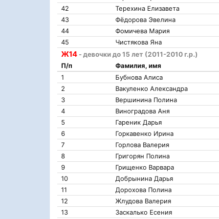
42
Терехина Елизавета
43
Фёдорова Эвелина
44
Фомичева Мария
45
Чистякова Яна
Ж14
- девочки до 15 лет (2011-2010 г.р.)
П/п
Фамилия, имя
1
Бубнова Алиса
2
Вакуленко Александра
3
Вершинина Полина
4
Виноградова Аня
5
Гареник Дарья
6
Горкавенко Ирина
7
Горлова Валерия
8
Григорян Полина
9
Грищенко Варвара
10
Добрынина Дарья
11
Дорохова Полина
12
Жлудова Валерия
13
Заскалько Есения