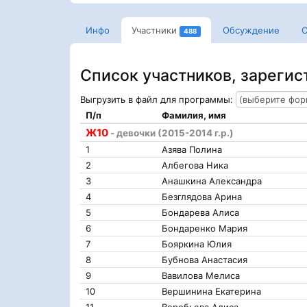
Инфо
Участники
Обсуждение
С
488
Список участников, зареги
Выгрузить в файл для программы:
П/п
Фамилия, имя
Ж10
- девочки (2015-2014 г.р.)
1
Азява Полина
2
Албегова Ника
3
Анашкина Александра
4
Безглядова Арина
5
Бондарева Алиса
6
Бондаренко Мария
7
Бояркина Юлия
8
Бубнова Анастасия
9
Вавилова Мелиса
10
Вершинина Екатерина