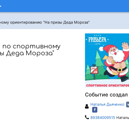
вному ориентированию "На призы Деда Мороза"
и по спортивному
ы Деда Мороза"
Событие создал
Наталья Дьяченко
89384009515
Наталь