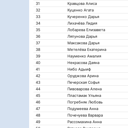
31
Кравцова Алиса
32
Куценко Агата
33
Кучеренко Дарья
34
Лихачёва Лидия
35
Лобарева Елизавета
36
Ляпунова Дарья
37
Максакова Дарья
38
Метелёва Екатерина
39
Науменко Амалия
40
Некрасова Даяна
41
Нибо Адыиф
42
Оруджова Арина
43
Печерская Софья
44
Пивоварова Алена
45
Пластамак Ульяна
46
Погребняк Любовь
47
Подумеева Анна
48
Почечуева Варвара
49
Рассомахина Анна