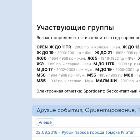
Участвующие группы
Возраст определяется: исполнится в год соревно
OPEN
Ж ДО 11TR
Ж ДО 13
- 2008 г.р. и моложе – Жен.
Ж ДО 19
Ж ДО 21
- 2000-2001 г.р – Жен.
- 1998-1999 г.р
Ж60
Ж65
- 1954-1958 г.р – Жен.
- 1949-1953 г.р – Жен.
ЖЭ
М ДО 11TR
- 1999 г.р. и старше – Жен.
- 2008 г.р. и
М ДО 17
М ДО 19
- 2002-2003 г.р – Муж.
- 2000-2001 г.р
М50
М55
М60
- 1964-1968 г.р – Муж.
- 1959-1963 г.р
- 1
М85
МАЛЫШИ
- 1933 г.р. и старше – Муж.
- 2010 г.р. 
Электронная отметка: SportIdent: бесконтактный 
Другие события, Ориентирование, Т
еще
02.09.2018 - Кубок парков города Томска IV этап