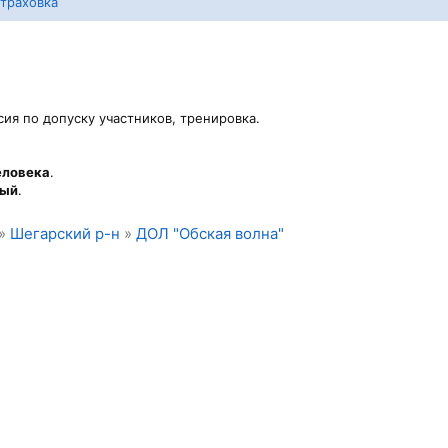
траховка
сия по допуску участников, тренировка.
еловека
.
ный
.
»
Шегарский р-н
»
ДОЛ "Обская волна"