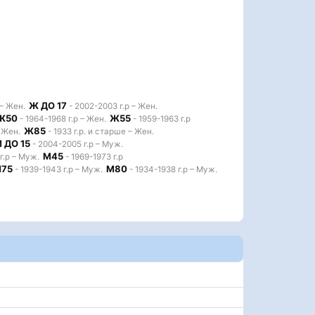
Ж ДО 17
 – Жен.
- 2002-2003 г.р – Жен.
Ж50
Ж55
- 1964-1968 г.р – Жен.
- 1959-1963 г.р
Ж85
– Жен.
- 1933 г.р. и старше – Жен.
 ДО 15
- 2004-2005 г.р – Муж.
М45
г.р – Муж.
- 1969-1973 г.р
75
М80
- 1939-1943 г.р – Муж.
- 1934-1938 г.р – Муж.