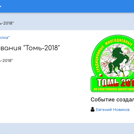
ь-2018"
олна"
ания "Томь-2018"
-2018"
Событие созда
Евгений Новиков