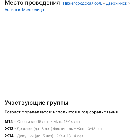
Место проведения
Нижегородская обл.
»
Дзержинск
»
Большая Медведица
Участвующие группы
Возраст определяется: исполнится в год соревнования
M14
- Юноши (до 15 лет) – Муж. 13-14 лет
Ж12
- Девочки (до 13 лет) Фестиваль – Жен. 10-12 лет
Ж14
- Девушки (до 15 лет) – Жен. 13-14 лет