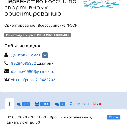
Первенство России по
спортивному
ориентированию
Ориентирование, Всероссийские ФСОР
Регистрация закрыта 29.04.2026 16:00 МСК
Событие создал
Дмитрий Сомов
89284085322
Дмитрий
dsomov1980@yandex.ru
vk.com/public219482203
Страховка
Live
218
1144
6
02.05.2026 (Сб) 11:00 - Кросс- многодневный,
Live
финал, лонг до 80