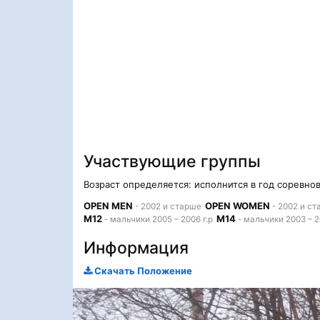
Участвующие группы
Возраст определяется: исполнится в год соревно
OPEN MEN
OPEN WOMEN
- 2002 и старше
- 2002 и с
М12
М14
- мальчики 2005 – 2006 г.р
- мальчики 2003 – 2
Информация
Скачать Положение