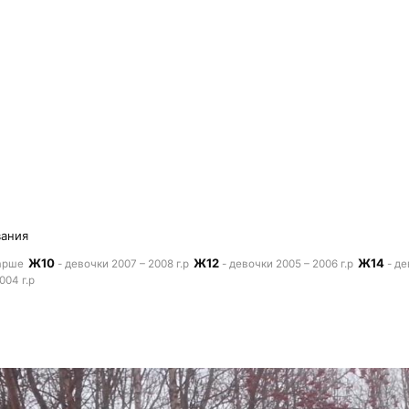
вания
Ж10
Ж12
Ж14
тарше
- девочки 2007 – 2008 г.р
- девочки 2005 – 2006 г.р
- де
004 г.р