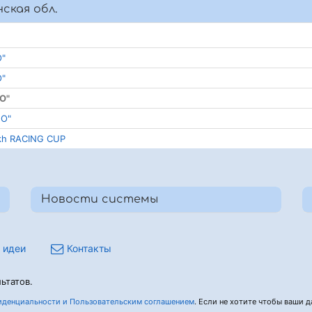
ская обл.
О"
О"
О"
НО"
ikh RACING CUP
Новости системы
 идеи
Контакты
ьтатов.
денциальности и Пользовательским соглашением
. Если не хотите чтобы ваши да