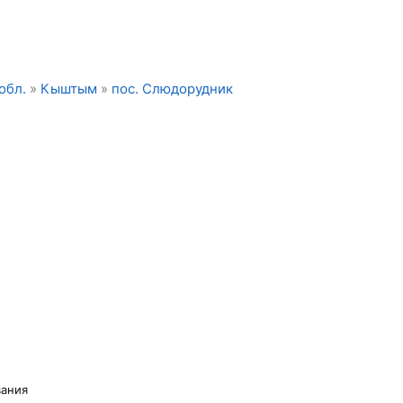
обл.
»
Кыштым
»
пос. Слюдорудник
вания