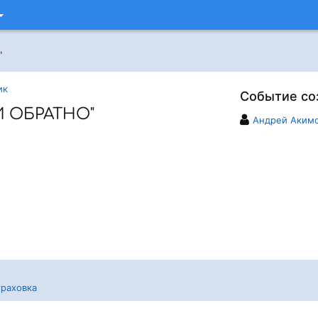
"
ик
Событие со
И ОБРАТНО"
Андрей Аким
раховка