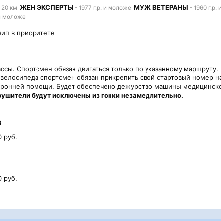
ЖЕН ЭКСПЕРТЫ
МУЖ ВЕТЕРАНЫ
 20 км
- 1977 г.р. и моложе
- 1960 г.р.
 и моложе
чип в приоритете
ассы. Спортсмен обязан двигаться только по указанному маршруту
 велосипеда спортсмен обязан прикрепить свой стартовый номер н
оронней помощи. Будет обеспечено дежурство машины медицинск
рушители будут исключены из гонки незамедлительно.
6
0 руб.
0 руб.