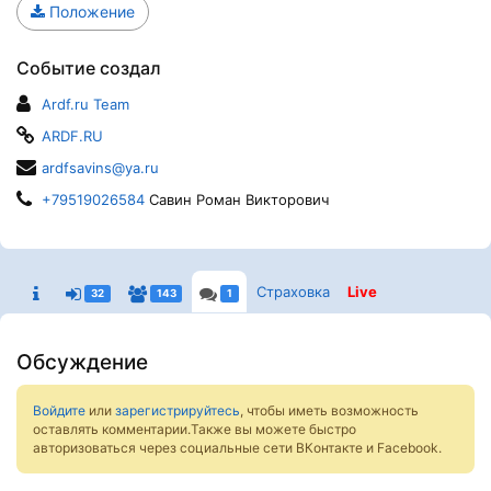
Положение
Событие создал
Ardf.ru Team
ARDF.RU
ardfsavins@ya.ru
+79519026584
Савин Роман Викторович
Страховка
Live
32
143
1
Обсуждение
Войдите
или
зарегистрируйтесь
, чтобы иметь возможность
оставлять комментарии.Также вы можете быстро
авторизоваться через социальные сети ВКонтакте и Facebook.