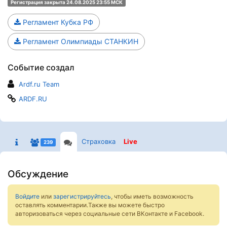
Регистрация закрыта 24.08.2025 23:55 МСК
Регламент Кубка РФ
Регламент Олимпиады СТАНКИН
Событие создал
Ardf.ru Team
ARDF.RU
Страховка
Live
239
Обсуждение
Войдите
или
зарегистрируйтесь
, чтобы иметь возможность
оставлять комментарии.Также вы можете быстро
авторизоваться через социальные сети ВКонтакте и Facebook.