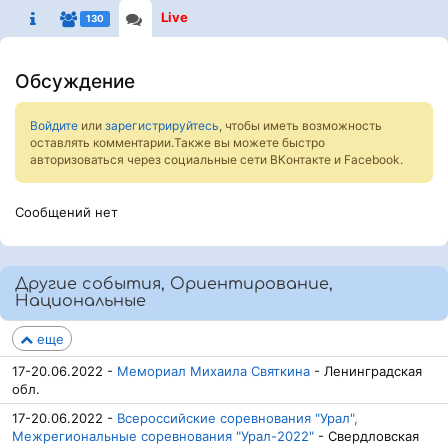
Live
130
Обсуждение
Войдите
или
зарегистрируйтесь
, чтобы иметь возможность
оставлять комментарии.Также вы можете быстро
авторизоваться через социальные сети ВКонтакте и Facebook.
Сообщений нет
Другие события, Ориентирование,
Национальные
еще
17-20.06.2022 -
Мемориал Михаила Святкина
- Ленинградская
обл.
17-20.06.2022 -
Всероссийские соревнования "Урал",
Межрегиональные соревнования "Урал-2022"
- Свердловская