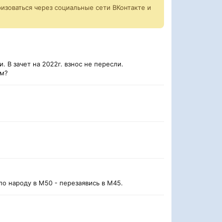
изоваться через социальные сети ВКонтакте и
 В зачет на 2022г. взнос не пересли.
ем?
ло народу в М50 - перезаявись в М45.