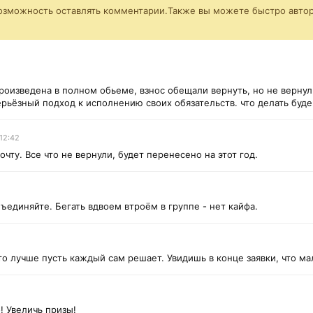
возможность оставлять комментарии.Также вы можете быстро автор
роизведена в полном обьеме, взнос обещали вернуть, но не вернули.
рьёзный подход к исполнению своих обязательств. что делать буд
:12:42
чту. Все что не вернули, будет перенесено на этот год.
ъединяйте. Бегать вдвоем втроём в группе - нет кайфа.
что лучше пусть каждый сам решает. Увидишь в конце заявки, что ма
! Увеличь призы!