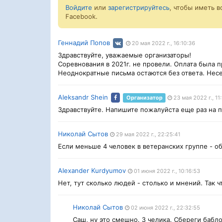
Войдите
или
зарегистрируйтесь
, чтобы иметь 
Facebook.
Геннадий Попов
20 мая 2022 г., 16:10:36
Здравствуйте, уважаемые организаторы!
Соревнования в 2021г. не провели. Оплата была п
Неоднократные письма остаются без ответа. Несе
Aleksandr Shein
Организатор
23 мая 2022 г., 11
Здравствуйте. Напишите пожалуйста еще раз на по
Николай Сытов
29 мая 2022 г., 22:25:41
Если меньше 4 человек в ветеранских группе - об
Alexander Kurdyumov
01 июня 2022 г., 10:16:53
Нет, тут сколько людей - столько и мнений. Так 
Николай Сытов
02 июня 2022 г., 22:32:55
Саш, ну это смешно. 3 челика. Сбереги бабло