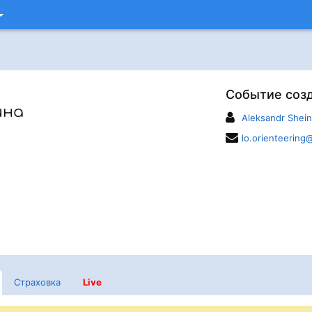
Событие соз
ина
Aleksandr Shein
lo.orienteering
Страховка
Live