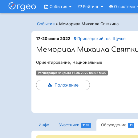
События
Рейтинг
О системе
События
»
Мемориал Михаила Святкина
17-20 июня 2022
Приозерский, oз. Щучье
Мемориал Михаила Святк
Ориентирование, Национальные
Регистрация закрыта 11.06.2022 00:05 МСК
Положение
Инфо
Участники
Обсуждение
1189
11