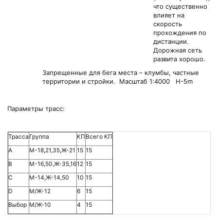
что существенно
влияет на
скорость
прохождения по
дистанции.
Дорожная сеть
развита хорошо.
Запрещенные для бега места – клумбы, частные
территории и стройки. Масштаб 1:4000 H-5m
Параметры трасс:
Трасса
Группа
КП
Всего КП
А
М-18,21,35,Ж-21
15
15
В
М-16,50,Ж-35,16
12
15
С
М-14,Ж-14,50
10
15
D
М/Ж-12
6
15
Выбор
М/Ж-10
4
15