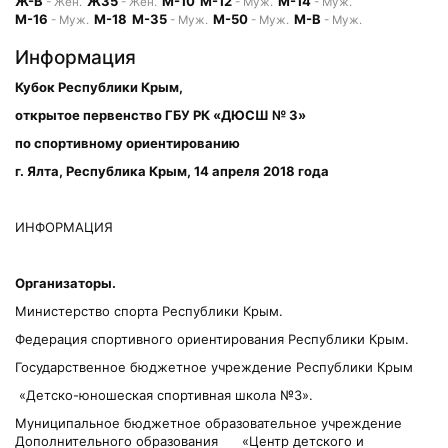
Ж-В
Ж35
М-10
М-12
М-14
- Жен.
- Жен.
- Муж.
- Муж.
М-16
М-18
М-35
М-50
М-В
- Муж.
- Муж.
- Муж.
- Муж.
Информация
Кубок Республики Крым,
открытое первенство ГБУ РК «ДЮСШ № 3»
по спортивному ориентированию
г. Ялта, Республика Крым, 14 апреля 2018 года
ИНФОРМАЦИЯ
Организаторы.
Министерство спорта Республики Крым.
Федерация спортивного ориентирования Республики Крым.
Государственное бюджетное учреждение Республики Крым
«Детско-юношеская спортивная школа №3».
Муниципальное бюджетное образовательное учреждение
Дополнительного образования «Центр детского и