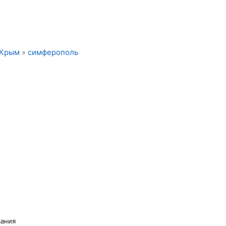
Крым
»
симферополь
вания