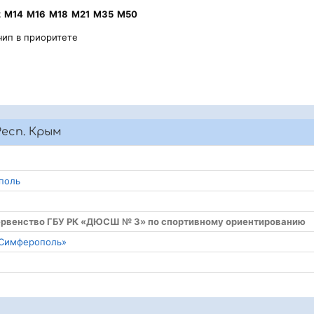
2
М14
М16
М18
М21
М35
М50
чип в приоритете
есп. Крым
ополь
 первенство ГБУ РК «ДЮСШ № 3» по спортивному ориентированию
г.Симферополь»