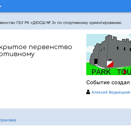
рвенство ГБУ РК «ДЮСШ № 3» по спортивному ориентированию
ткрытое первенство
ортивному
Событие создал
Алексей Ведмецкий
траховка