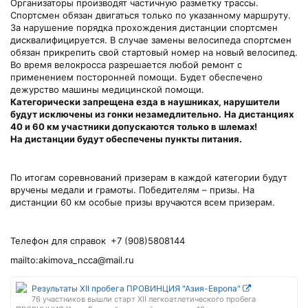
Организаторы производят частичную разметку трассы.
Спортсмен обязан двигаться только по указанному маршруту.
За нарушение порядка прохождения дистанции спортсмен
дисквалифицируется. В случае замены велосипеда спортсмен
обязан прикрепить свой стартовый номер на новый велосипед.
Во время велокросса разрешается любой ремонт с
применением посторонней помощи. Будет обеспечено
дежурство машины медицинской помощи.
Категорически запрещена езда в наушниках, нарушители
будут исключены из гонки незамедлительно.
На дистанциях
40 и 60 км участники допускаются только в шлемах!
На дистанции будут обеспечены пункты питания.
По итогам соревнований призерам в каждой категории будут
вручены медали и грамоты. Победителям – призы. На
дистанции 60 км особые призы вручаются всем призерам.
Телефон для справок
+7 (908)5808144
mailto:akimova_ncca@mail.ru
Результаты XII пробега ПРОВИНЦИЯ "Азия-Европа"
76 участников вышли старт XII легкоатлетического пробега