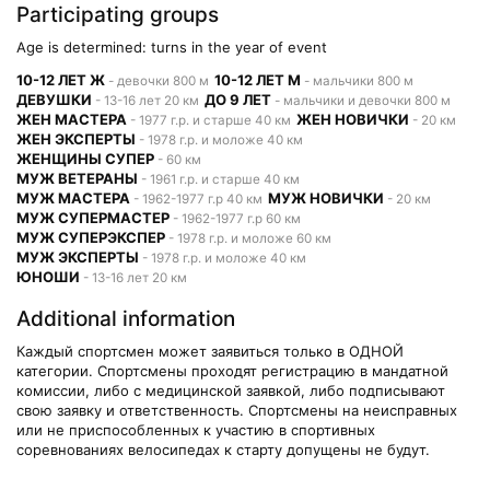
Participating groups
Age is determined: turns in the year of event
10-12 ЛЕТ Ж
10-12 ЛЕТ М
- девочки 800 м
- мальчики 800 м
ДЕВУШКИ
ДО 9 ЛЕТ
- 13-16 лет 20 км
- мальчики и девочки 800 м
ЖЕН МАСТЕРА
ЖЕН НОВИЧКИ
- 1977 г.р. и старше 40 км
- 20 км
ЖЕН ЭКСПЕРТЫ
- 1978 г.р. и моложе 40 км
ЖЕНЩИНЫ СУПЕР
- 60 км
МУЖ ВЕТЕРАНЫ
- 1961 г.р. и старше 40 км
МУЖ МАСТЕРА
МУЖ НОВИЧКИ
- 1962-1977 г.р 40 км
- 20 км
МУЖ СУПЕРМАСТЕР
- 1962-1977 г.р 60 км
МУЖ СУПЕРЭКСПЕР
- 1978 г.р. и моложе 60 км
МУЖ ЭКСПЕРТЫ
- 1978 г.р. и моложе 40 км
ЮНОШИ
- 13-16 лет 20 км
Additional information
Каждый спортсмен может заявиться только в ОДНОЙ
категории. Спортсмены проходят регистрацию в мандатной
комиссии, либо с медицинской заявкой, либо подписывают
свою заявку и ответственность. Спортсмены на неисправных
или не приспособленных к участию в спортивных
соревнованиях велосипедах к старту допущены не будут.