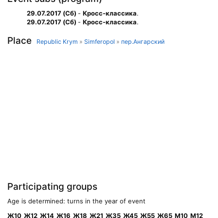
29.07.2017 (Сб)
-
Кросс-классика
.
29.07.2017 (Сб)
-
Кросс-классика
.
Place
Republic Krym
»
Simferopol
»
пер.Ангарский
Participating groups
Age is determined: turns in the year of event
Ж10
Ж12
Ж14
Ж16
Ж18
Ж21
Ж35
Ж45
Ж55
Ж65
М10
М12