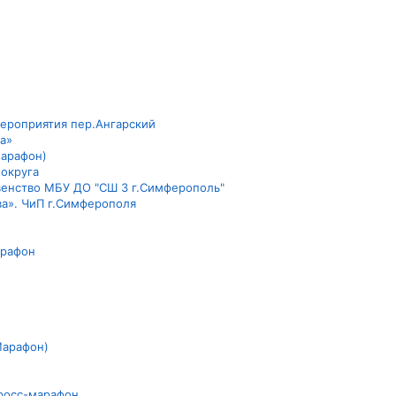
мероприятия пер.Ангарский
а»
марафон)
 округа
рвенство МБУ ДО "СШ 3 г.Симферополь"
ва». ЧиП г.Симферополя
арафон
Марафон)
Кросс-марафон