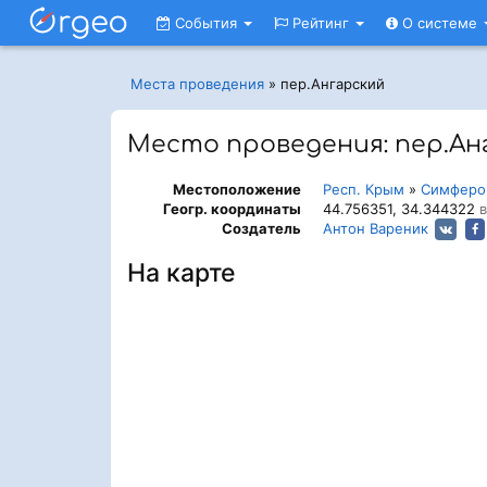
События
Рейтинг
О системе
Места проведения
»
пер.Ангарский
Место проведения: пер.Ан
Местоположение
Респ. Крым
»
Симферо
Геогр. координаты
44.756351, 34.344322
в
Создатель
Антон Вареник
На карте