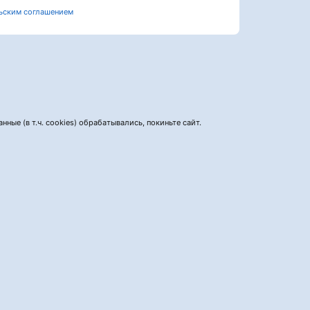
ьским соглашением
нные (в т.ч. cookies) обрабатывались, покиньте сайт.