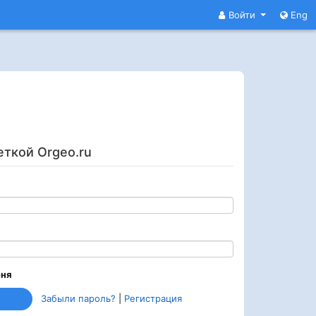
Войти
Eng
еткой Orgeo.ru
еня
Забыли пароль?
|
Регистрация