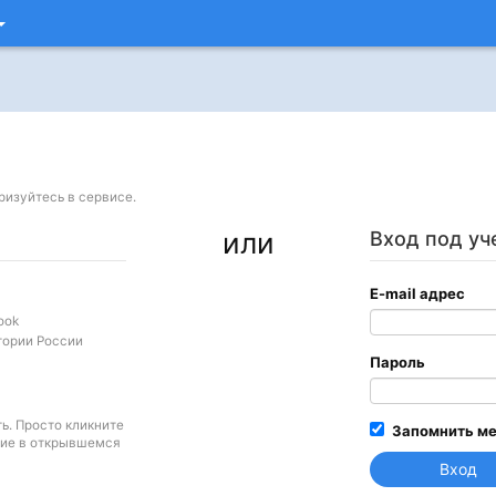
ризуйтесь в сервисе.
или
Вход под уч
E-mail адрес
ook
тории России
Пароль
ите
Запомнить м
сие в открывшемся