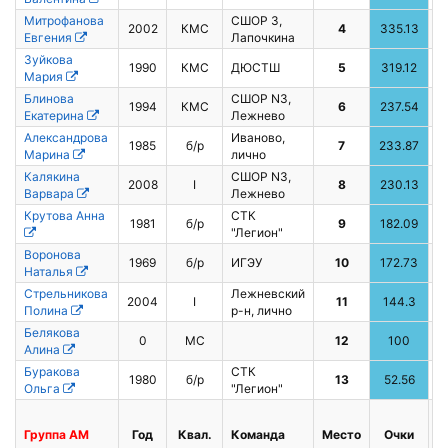
Митрофанова
СШОР 3,
2002
КМС
4
335.13
5
Евгения
Лапочкина
Зуйкова
1990
КМС
ДЮСТШ
5
319.12
6
Мария
Блинова
СШОР N3,
1994
КМС
6
237.54
4
Екатерина
Лежнево
Александрова
Иваново,
1985
б/р
7
233.87
8
Марина
лично
Калякина
СШОР N3,
2008
I
8
230.13
7
Варвара
Лежнево
Крутова Анна
СТК
1981
б/р
9
182.09
"Легион"
Воронова
1969
б/р
ИГЭУ
10
172.73
Наталья
Стрельникова
Лежневский
2004
I
11
144.3
Полина
р-н, лично
Белякова
0
МС
12
100
Алина
Буракова
СТК
1980
б/р
13
52.56
Ольга
"Легион"
Группа
AМ
Год
Квал.
Команда
Место
Очки