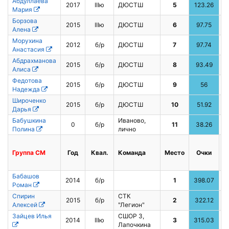
Абдуллаева
2017
IIIю
ДЮСТШ
5
123.26
5
Мария
Борзова
2015
IIIю
ДЮСТШ
6
97.75
Алена
Морухина
2012
б/р
ДЮСТШ
7
97.74
Анастасия
Абдрахманова
2015
б/р
ДЮСТШ
8
93.49
Алиса
Федотова
2015
б/р
ДЮСТШ
9
56
Надежда
Широченко
2015
б/р
ДЮСТШ
10
51.92
Дарья
Бабушкина
Иваново,
0
б/р
11
38.26
Полина
лично
Группа
CМ
Год
Квал.
Команда
Место
Очки
Бабашов
2014
б/р
1
398.07
1
Роман
Спирин
СТК
2015
б/р
2
322.12
3
Алексей
"Легион"
Зайцев Илья
СШОР 3,
2014
IIIю
3
315.03
8
Лапочкина