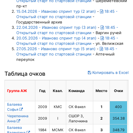
Открытый старт по стартовой станции
- Шереметевский
пр-кт
15.04.2026 - Иваново спринт тур (2 этап)
-
18:45 -
Открытый старт по стартовой станции
-
Государственный архив
22.04.2026 - Иваново спринт тур (3 этап)
-
18:45 -
Открытый старт по стартовой станции
- Варгин ручей
20.05.2026 - Иваново спринт тур (4 этап)
-
18:45 -
Открытый старт по стартовой станции
- ул. Велижская
27.05.2026 - Иваново спринт тур (5 этап)
-
18:45 -
Открытый старт по стартовой станции
- Аптечный
переулок
Копировать в Excel
Таблица очков
Группа
AЖ
Год
Квал.
Команда
Место
Очки
Балаева
2009
КМС
СК Факел
1
400
1
Софья
Черепенина
СШОР 3,
2009
I
2
354.38
2
Анна
Лапочкина
Балаева
1984
МСМК
СК Факел
3
348.79
3
Валентина