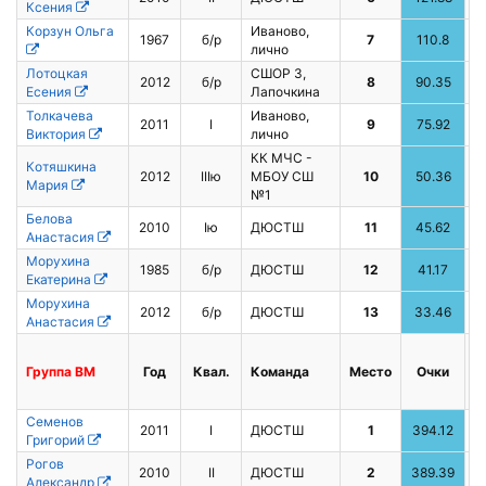
Ксения
Корзун Ольга
Иваново,
1967
б/р
7
110.8
лично
Лотоцкая
СШОР 3,
2012
б/р
8
90.35
Есения
Лапочкина
Толкачева
Иваново,
2011
I
9
75.92
4
Виктория
лично
КК МЧС -
Котяшкина
2012
IIIю
МБОУ СШ
10
50.36
Мария
№1
Белова
2010
Iю
ДЮСТШ
11
45.62
6
Анастасия
Морухина
1985
б/р
ДЮСТШ
12
41.17
Екатерина
Морухина
2012
б/р
ДЮСТШ
13
33.46
Анастасия
Группа
BМ
Год
Квал.
Команда
Место
Очки
Семенов
2011
I
ДЮСТШ
1
394.12
1
Григорий
Рогов
2010
II
ДЮСТШ
2
389.39
Александр