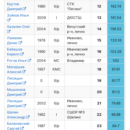
Крутов
СТК
1980
б/р
12
162.74
Дмитрий
"Легион"
Зуйков Илья
2009
I
ДЮСТШ
13
161.34
Хахалин Олег
Вичугский
2004
б/р
14
156.53
р-н, лично
Ламакин
Иваново,
1978
б/р
15
133.16
Денис
лично
Бабашов
Ивановский
1990
б/р
16
102.29
Кирилл
р-н, лично
Рогов Илья
2004
МС
Владимир
17
100
Матершев
1957
КМС
18
97.61
Алексей
Лисицын
0
б/р
19
91.77
Дмитрий
Мышонков
0
б/р
20
81.12
Дмитрий
Лисицын
Иваново,
2002
б/р
21
79.66
Дмитрий
лично
Шалин
СШОР №3
1962
I
22
66.88
Александр
(Шалин)
Балановский
1987
б/р
23
64.7
8
Сергей