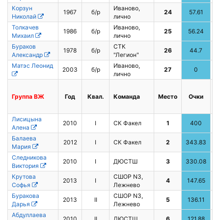
Корзун
Иваново,
1967
б/р
24
57.61
Николай
лично
Толкачев
Иваново,
1986
б/р
25
56.24
9
Михаил
лично
Бураков
СТК
1978
б/р
26
44.7
Александр
"Легион"
Матэс Леонид
Иваново,
2003
б/р
27
0
лично
Группа
BЖ
Год
Квал.
Команда
Место
Очки
Лисицына
2010
I
СК Факел
1
400
1
Алена
Балаева
2012
I
СК Факел
2
343.83
3
Мария
Следникова
2010
I
ДЮСТШ
3
330.08
2
Виктория
Крутова
СШОР N3,
2013
I
4
147.65
Софья
Лежнево
Буракова
СШОР N3,
2013
II
5
136.11
Дарья
Лежнево
Абдуллаева
2010
II
ДЮСТШ
6
121.88
5