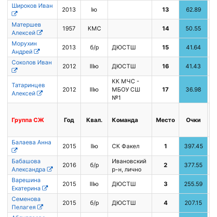
Широков Иван
2013
Iю
13
62.89
Матершев
1957
КМС
14
50.55
Алексей
Морухин
2013
б/р
ДЮСТШ
15
41.64
Андрей
Соколов Иван
2012
IIIю
ДЮСТШ
16
41.43
КК МЧС -
Татаринцев
2012
IIIю
МБОУ СШ
17
36.98
Алексей
№1
Группа
CЖ
Год
Квал.
Команда
Место
Очки
Балаева Анна
2015
IIю
СК Факел
1
397.45
1
Бабашова
Ивановский
2016
б/р
2
377.55
2
Александра
р-н, лично
Варешина
2015
IIIю
ДЮСТШ
3
255.59
4
Екатерина
Семенова
2015
б/р
ДЮСТШ
4
207.15
3
Пелагея