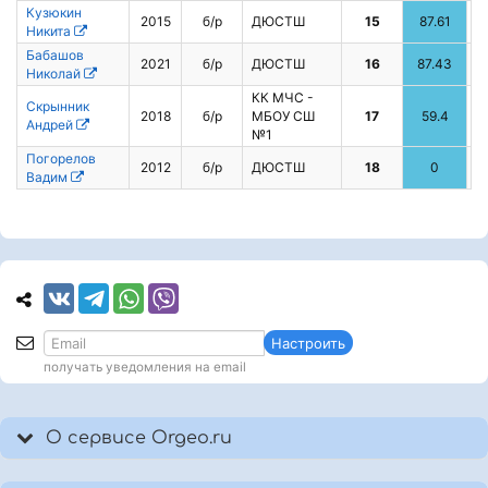
Кузюкин
2015
б/р
ДЮСТШ
15
87.61
Никита
Бабашов
2021
б/р
ДЮСТШ
16
87.43
Николай
КК МЧС -
Скрынник
2018
б/р
МБОУ СШ
17
59.4
7
Андрей
№1
Погорелов
2012
б/р
ДЮСТШ
18
0
Вадим
Настроить
получать уведомления на email
О сервисе Orgeo.ru