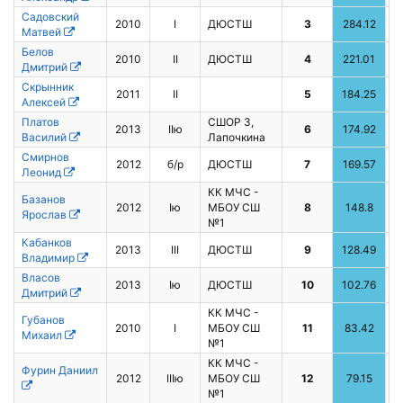
Садовский
2010
I
ДЮСТШ
3
284.12
Матвей
Белов
2010
II
ДЮСТШ
4
221.01
Дмитрий
Скрынник
2011
II
5
184.25
Алексей
Платов
СШОР 3,
2013
IIю
6
174.92
6
Василий
Лапочкина
Смирнов
2012
б/р
ДЮСТШ
7
169.57
5
Леонид
КК МЧС -
Базанов
2012
Iю
МБОУ СШ
8
148.8
4
Ярослав
№1
Кабанков
2013
III
ДЮСТШ
9
128.49
Владимир
Власов
2013
Iю
ДЮСТШ
10
102.76
Дмитрий
КК МЧС -
Губанов
2010
I
МБОУ СШ
11
83.42
2
Михаил
№1
КК МЧС -
Фурин Даниил
2012
IIIю
МБОУ СШ
12
79.15
3
№1