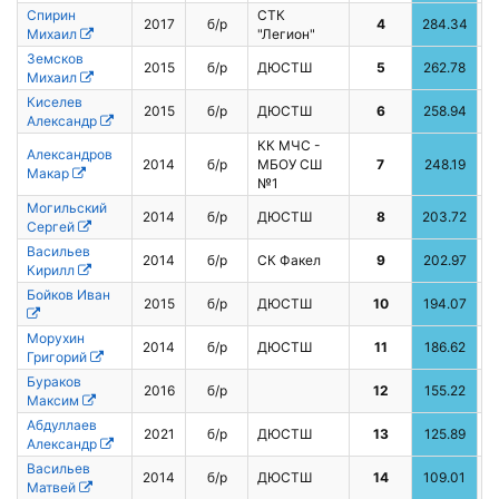
Спирин
СТК
2017
б/р
4
284.34
2
Михаил
"Легион"
Земсков
2015
б/р
ДЮСТШ
5
262.78
Михаил
Киселев
2015
б/р
ДЮСТШ
6
258.94
4
Александр
КК МЧС -
Александров
2014
б/р
МБОУ СШ
7
248.19
9
Макар
№1
Могильский
2014
б/р
ДЮСТШ
8
203.72
5
Сергей
Васильев
2014
б/р
СК Факел
9
202.97
1
Кирилл
Бойков Иван
2015
б/р
ДЮСТШ
10
194.07
6
Морухин
2014
б/р
ДЮСТШ
11
186.62
Григорий
Бураков
2016
б/р
12
155.22
Максим
Абдуллаев
2021
б/р
ДЮСТШ
13
125.89
1
Александр
Васильев
2014
б/р
ДЮСТШ
14
109.01
Матвей