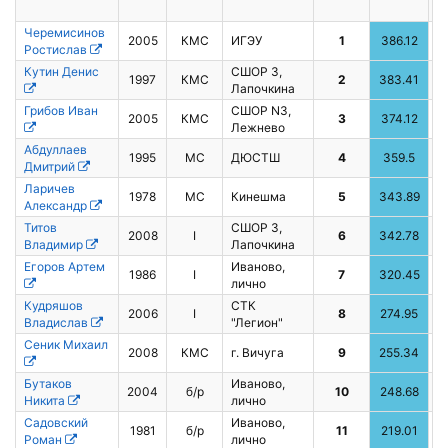
Черемисинов
2005
КМС
ИГЭУ
1
386.12
1
Ростислав
Кутин Денис
СШОР 3,
1997
КМС
2
383.41
3
Лапочкина
Грибов Иван
СШОР N3,
2005
КМС
3
374.12
2
Лежнево
Абдуллаев
1995
МС
ДЮСТШ
4
359.5
4
Дмитрий
Ларичев
1978
МС
Кинешма
5
343.89
Александр
Титов
СШОР 3,
2008
I
6
342.78
Владимир
Лапочкина
Егоров Артем
Иваново,
1986
I
7
320.45
5
лично
Кудряшов
СТК
2006
I
8
274.95
6
Владислав
"Легион"
Сеник Михаил
2008
КМС
г. Вичуга
9
255.34
Бутаков
Иваново,
2004
б/р
10
248.68
7
Никита
лично
Садовский
Иваново,
1981
б/р
11
219.01
Роман
лично