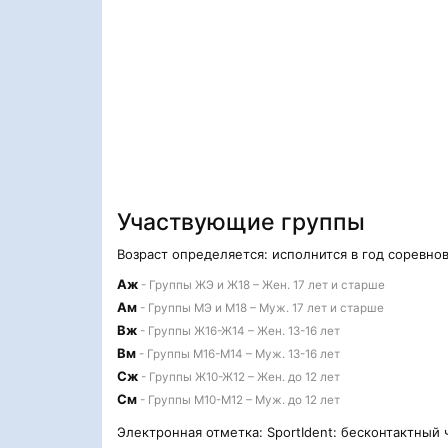
Участвующие группы
Возраст определяется: исполнится в год соревно
Aж
- Группы ЖЭ и Ж18 – Жен. 17 лет и старше
Aм
- Группы МЭ и М18 – Муж. 17 лет и старше
Bж
- Группы Ж16-Ж14 – Жен. 13-16 лет
Bм
- Группы М16-М14 – Муж. 13-16 лет
Cж
- Группы Ж10-Ж12 – Жен. до 12 лет
Cм
- Группы М10-М12 – Муж. до 12 лет
Электронная отметка: SportIdent: бесконтактный 