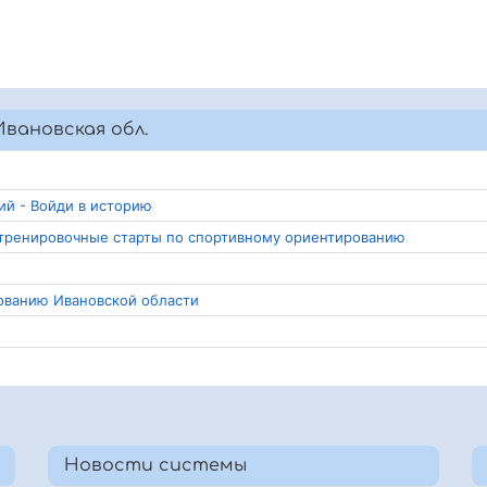
вановская обл.
ий - Войди в историю
и тренировочные старты по спортивному ориентированию
рованию Ивановской области
Новости системы