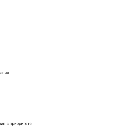
вания
чип в приоритете