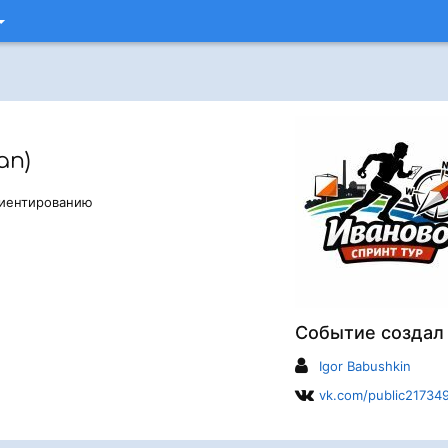
ап)
риентированию
Событие создал
Igor Babushkin
vk.com/public21734