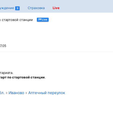
уждение
Страховка
Live
3
по стартовой станции
Live
7.05
тариата.
тарт по стартовой станции
.
бл.
»
Иваново
»
Аптечный переулок