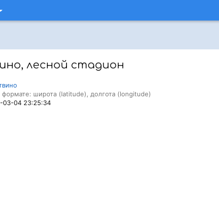
ино, лесной стадион
твино
 формате: широта (latitude), долгота (longitude)
8-03-04 23:25:34