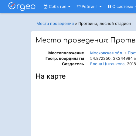
События
Рейтинг
О системе
Места проведения
»
Протвино, лесной стадион
Место проведения: Протв
Местоположение
Московская обл.
»
Про
Геогр. координаты
54.872250, 37.244984
в
Создатель
Елена Цыганкова
, 201
На карте