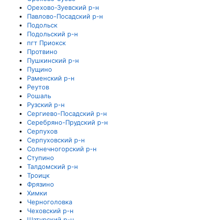
Орехово-Зуевский р-н
Павлово-Посадский р-н
Подольск
Подольский р-н
пгт Приокск
Протвино
Пушкинский р-н
Пущино
Раменский р-н
Реутов
Рошаль
Рузский р-н
Сергиево-Посадский р-н
Серебряно-Прудский р-н
Серпухов
Серпуховский р-н
Солнечногорский р-н
Ступино
Талдомский р-н
Троицк
Фрязино
Химки
Черноголовка
Чеховский р-н
Шатурский р-н