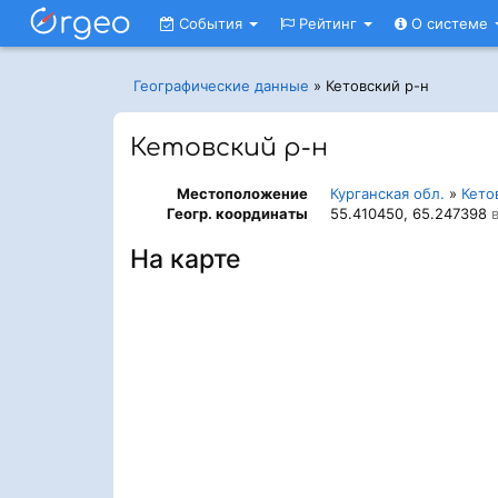
События
Рейтинг
О системе
Географические данные
»
Кетовский р-н
Кетовский р-н
Местоположение
Курганская обл.
»
Кето
Геогр. координаты
55.410450, 65.247398
в
На карте