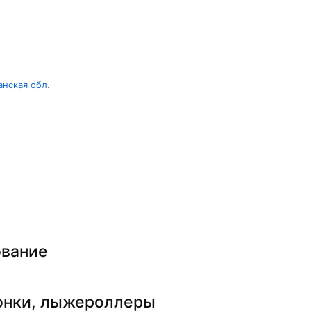
нская обл.
ование
онки, лыжероллеры